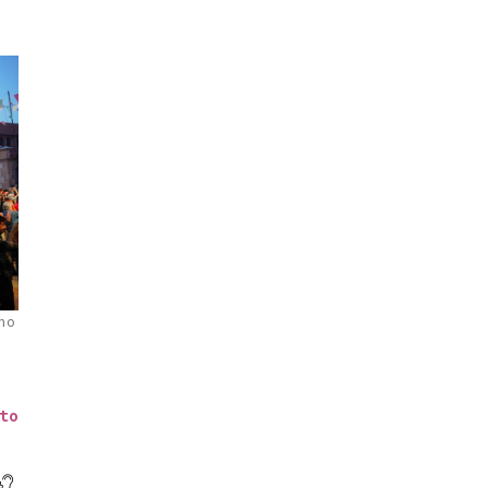
no
to
