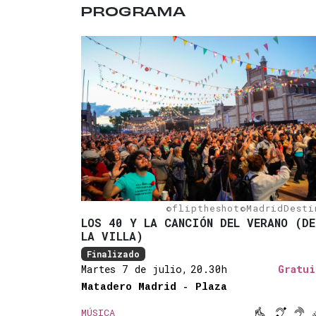
PROGRAMA
©fliptheshot©MadridDesti
LOS 40 Y LA CANCIÓN DEL VERANO (DE
LA VILLA)
Finalizado
Martes 7 de julio,
20.30h
Gratui
Matadero Madrid - Plaza



MÚSICA