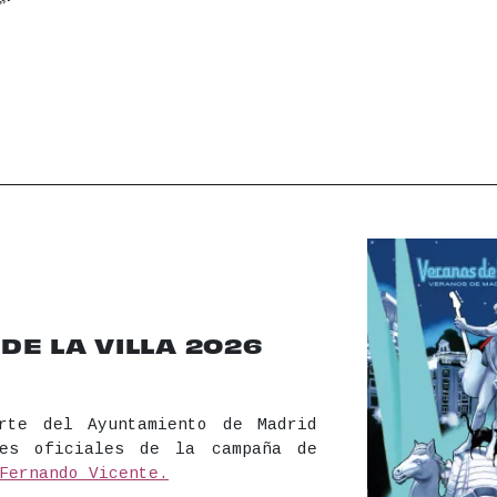
reducida
magnético
ido amplificado
Mochilas vibratorias
E LA VILLA 2026
rte del Ayuntamiento de Madrid
les oficiales de la campaña de
Fernando Vicente.