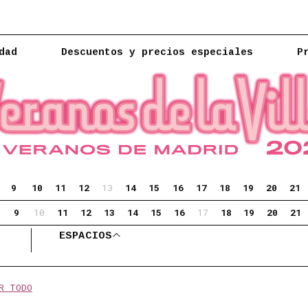
dad
Descuentos y precios especiales
P
9
10
11
12
13
14
15
16
17
18
19
20
21
9
10
11
12
13
14
15
16
17
18
19
20
21
 automáticamente el listado de eventos.
ESPACIOS
ABRIR ESPACIOS
R TODO
os: matadero-madrid.