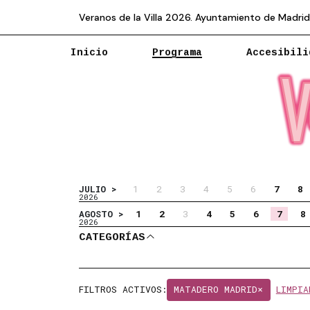
Veranos de la Villa 2026. Ayuntamiento de Madrid
Inicio
Programa
Accesibili
1
2
3
4
5
6
7
8
JULIO >
2026
1
2
3
4
5
6
7
8
AGOSTO >
2026
Al seleccionar filtros se actualizará
CATEGORÍAS
ABRIR CATEGORÍAS
FILTROS ACTIVOS:
MATADERO MADRID
×
LIMPIA
Se muestra 1 evento. Filtros activ