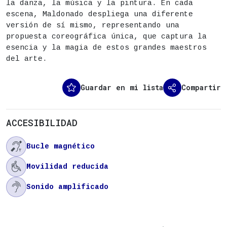
Apertura de puertas: 21h
la danza, la música y la pintura. En cada
escena, Maldonado despliega una diferente
Entradas a la venta a partir del martes 16 d
versión de sí mismo, representando una
propuesta coreográfica única, que captura la
esencia y la magia de estos grandes maestros
ENTRADAS
del arte.
Guardar en mi lista
Compartir
ACCESIBILIDAD

Bucle magnético

Movilidad reducida

Sonido amplificado