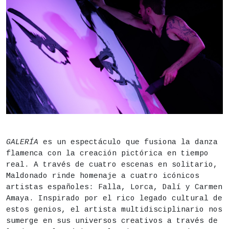
DESCRIPCIÓN
Fecha
26 y 27 de agosto,
21.30h
GALERÍA
es un espectáculo que fusiona la danza
flamenca con la creación pictórica en tiempo
Duración aproximada:
49 minutos
real. A través de cuatro escenas en solitario,
Actividad para todos los públicos
Maldonado rinde homenaje a cuatro icónicos
artistas españoles: Falla, Lorca, Dalí y Carmen
Lugar
Instituto de Educación Secundaria (IES) San Isid
Amaya. Inspirado por el rico legado cultural de
estos genios, el artista multidisciplinario nos
Precio
15€
sumerge en sus universos creativos a través de