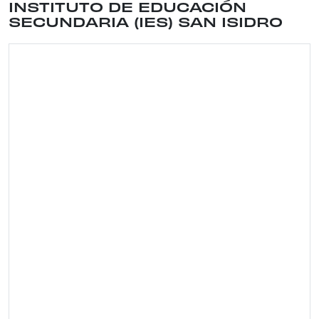
Ubicación del lugar: CALLE TOLEDO , 39 . Distrit
INSTITUTO DE EDUCACIÓN
SECUNDARIA (IES) SAN ISIDRO