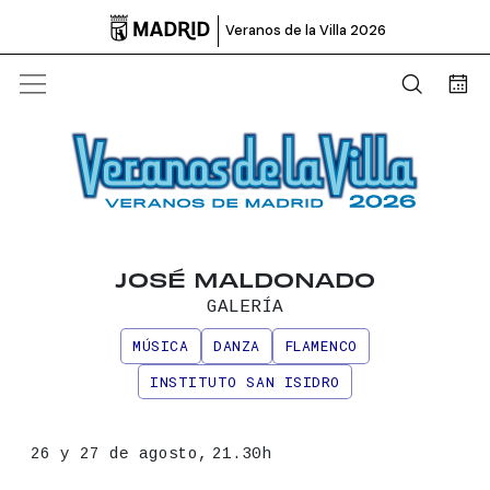

Veranos de la Villa 2026
Abrir b
Bus
JOSÉ MALDONADO
GALERÍA
MÚSICA
DANZA
FLAMENCO
INSTITUTO SAN ISIDRO
Información principal del even
Fecha
26 y 27 de agosto,
21.30h