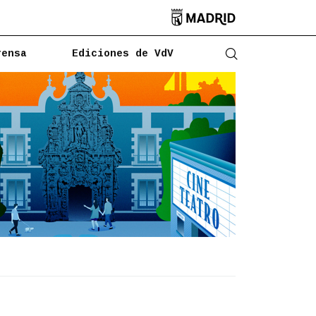

rensa
Ediciones de VdV
Abrir buscado