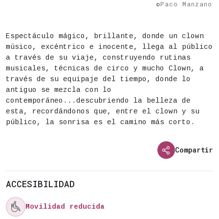
©Paco Manzano
DESCRIPCIÓN
Estado
Finalizado
Espectáculo mágico, brillante, donde un clown
músico, excéntrico e inocente, llega al público
Fecha
Del 11 al 25 de julio
a través de su viaje, construyendo rutinas
musicales, técnicas de circo y mucho Clown, a
Duración aproximada:
60 minutos
través de su equipaje del tiempo, donde lo
antiguo se mezcla con lo
Actividad para todos los públicos
contemporáneo...descubriendo la belleza de
Calendario:
esta, recordándonos que, entre el clown y su
público, la sonrisa es el camino más corto.
Sábado 11 de julio, 21h
Explanada detrás del Centro Cultural de Usera
Martes 14 de julio, 20:30h
Plaza de Daoíz y Velarde
Compartir
Jueves 16 de julio, 21h
Parque Lineal de El Cañaveral
Viernes 17 de julio, 20h
Calle del Payaso Fofó
ACCESIBILIDAD
Jueves 23 de julio, 20:30h
Escenario Parque Berlín
Viernes 24 de julio, 20:30h
IDB Santa Rita

Movilidad reducida