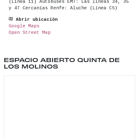
(Línea 11) Autobuses EMT: Las líneas 34, 35
y 47 Cercanías Renfe: Aluche (Línea C5)
Abrir ubicación
Google Maps
Open Street Map
Ubicación del lugar: CALLE JUAN IGNACIO LUCA DE 
ESPACIO ABIERTO QUINTA DE
LOS MOLINOS