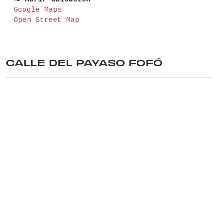
Google Maps
Open Street Map
Ubicación del lugar: Calle del Payaso Fofó . Dis
CALLE DEL PAYASO FOFÓ