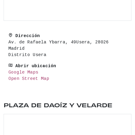
Dirección
Av. de Rafaela Ybarra, 49Usera, 28026
Madrid
Distrito Usera
Abrir ubicación
Google Maps
Open Street Map
Ubicación del lugar: PLAZA DAOIZ Y VELARDE , 2 .
PLAZA DE DAOÍZ Y VELARDE