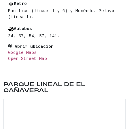
Metro
Pacífico (líneas 1 y 6) y Menéndez Pelayo
(línea 1).
Autobús
24, 37, 54, 57, 141.
Abrir ubicación
Google Maps
Open Street Map
Ubicación del lugar: Calle de Imperio Argentina,
PARQUE LINEAL DE EL
CAÑAVERAL