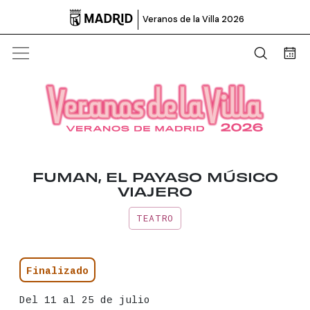

Veranos de la Villa 2026
Abrir b
Bus
FUMAN, EL PAYASO MÚSICO
VIAJERO
TEATRO
Información principal del even
Estado
Finalizado
Fecha
Del 11 al 25 de julio