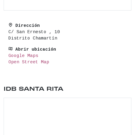
Dirección
C/ San Ernesto , 10
Distrito Chamartín
Abrir ubicación
Google Maps
Open Street Map
Ubicación del lugar: CALLE ALBA DE TORMES, 2 280
IDB SANTA RITA