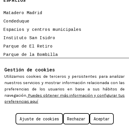
ESPACIOS
Matadero Madrid
Condeduque
Espacios y centros municipales
Instituto San Isidro
Parque de El Retiro
Parque de la Bombilla
Tierno Galván
Gestión de cookies
Utilizamos cookies de terceros y persistentes para analizar
Programación sujeta a cambios
nuestros servicios y mostrar información relacionada con las
preferencias de los usuarios en base a sus hábitos de
navegación.
Puedes obtener más información y configurar tus
preferencias aquí
©
Madrid Destino Cultura Turismo y Negocio S.A.
2026.
Algunos derechos reservados.
Políticas de cookies
Aviso legal
Accesibilidad web
Ajuste de cookies
Rechazar
Aceptar
Configurar cookies