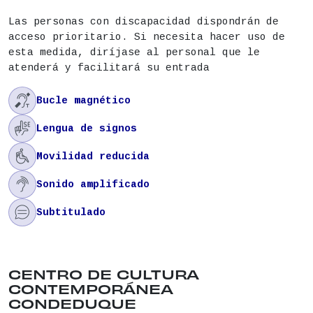
Las personas con discapacidad dispondrán de
acceso prioritario. Si necesita hacer uso de
esta medida, diríjase al personal que le
atenderá y facilitará su entrada

Bucle magnético

Lengua de signos

Movilidad reducida

Sonido amplificado

Subtitulado
Ubicación del lugar: CALLE CONDE DUQUE , 9 . Dis
CENTRO DE CULTURA
CONTEMPORÁNEA
CONDEDUQUE