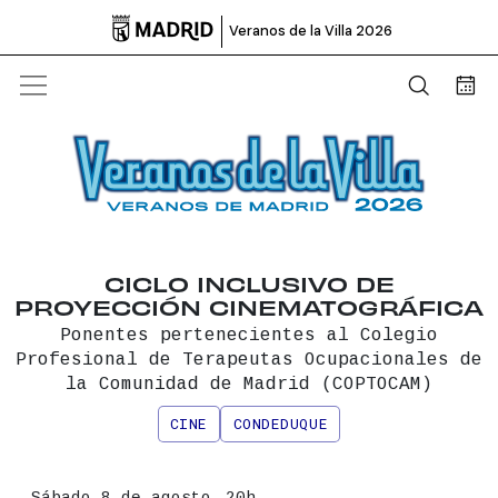

Veranos de la Villa 2026
Abrir b
Bus
CICLO INCLUSIVO DE
PROYECCIÓN CINEMATOGRÁFICA
Ponentes pertenecientes al Colegio
Profesional de Terapeutas Ocupacionales de
la Comunidad de Madrid (COPTOCAM)
CINE
CONDEDUQUE
Información principal del even
Fecha
Sábado 8 de agosto,
20h