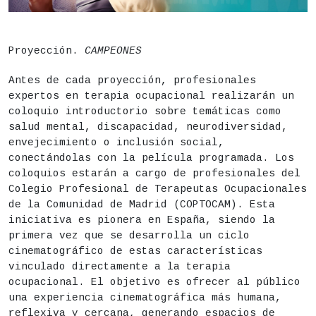
DESCRIPCIÓN
Fecha
Sábado 8 de agosto,
20h
Proyección.
CAMPEONES
Acceso libre hasta completar aforo
Antes de cada proyección, profesionales
Lugar
Centro de Cultura Contemporánea CondeDuque - Sal
expertos en terapia ocupacional realizarán un
coloquio introductorio sobre temáticas como
Precio
Gratuito
salud mental, discapacidad, neurodiversidad,
envejecimiento o inclusión social,
conectándolas con la película programada. Los
coloquios estarán a cargo de profesionales del
Colegio Profesional de Terapeutas Ocupacionales
de la Comunidad de Madrid (COPTOCAM). Esta
iniciativa es pionera en España, siendo la
primera vez que se desarrolla un ciclo
cinematográfico de estas características
vinculado directamente a la terapia
ocupacional. El objetivo es ofrecer al público
una experiencia cinematográfica más humana,
reflexiva y cercana, generando espacios de