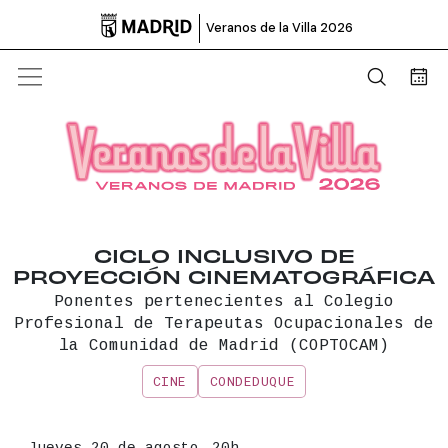

Veranos de la Villa 2026
Abrir b
Bus
CICLO INCLUSIVO DE
PROYECCIÓN CINEMATOGRÁFICA
Ponentes pertenecientes al Colegio
Profesional de Terapeutas Ocupacionales de
la Comunidad de Madrid (COPTOCAM)
CINE
CONDEDUQUE
Información principal del even
Fecha
Jueves 20 de agosto,
20h