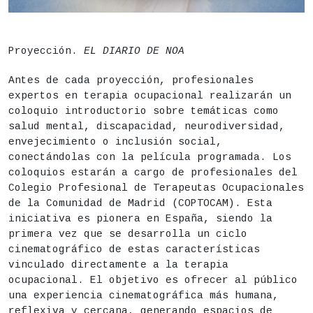
DESCRIPCIÓN
Fecha
Jueves 20 de agosto,
20h
Proyección.
EL DIARIO DE NOA
Acceso libre hasta completar aforo
Antes de cada proyección, profesionales
Lugar
Centro de Cultura Contemporánea CondeDuque - Sal
expertos en terapia ocupacional realizarán un
coloquio introductorio sobre temáticas como
Precio
Gratuito
salud mental, discapacidad, neurodiversidad,
envejecimiento o inclusión social,
conectándolas con la película programada. Los
coloquios estarán a cargo de profesionales del
Colegio Profesional de Terapeutas Ocupacionales
de la Comunidad de Madrid (COPTOCAM). Esta
iniciativa es pionera en España, siendo la
primera vez que se desarrolla un ciclo
cinematográfico de estas características
vinculado directamente a la terapia
ocupacional. El objetivo es ofrecer al público
una experiencia cinematográfica más humana,
reflexiva y cercana, generando espacios de