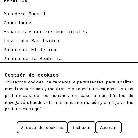
ESPACIOS
Matadero Madrid
Condeduque
Espacios y centros municipales
Instituto San Isidro
Parque de El Retiro
Parque de la Bombilla
Tierno Galván
Gestión de cookies
Utilizamos cookies de terceros y persistentes para analizar
Programación sujeta a cambios
nuestros servicios y mostrar información relacionada con las
preferencias de los usuarios en base a sus hábitos de
navegación.
Puedes obtener más información y configurar tus
preferencias aquí
©
Madrid Destino Cultura Turismo y Negocio S.A.
2026.
Algunos derechos reservados.
Políticas de cookies
Aviso legal
Accesibilidad web
Ajuste de cookies
Rechazar
Aceptar
Configurar cookies