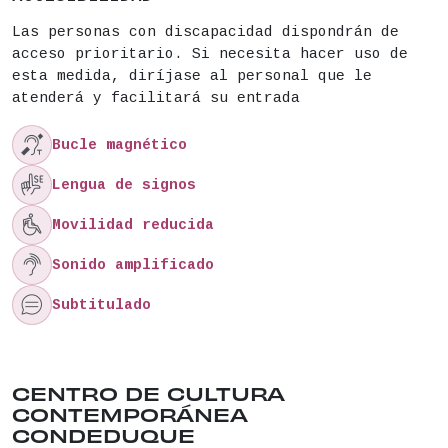
Las personas con discapacidad dispondrán de
acceso prioritario. Si necesita hacer uso de
esta medida, diríjase al personal que le
atenderá y facilitará su entrada

Bucle magnético

Lengua de signos

Movilidad reducida

Sonido amplificado

Subtitulado
Ubicación del lugar: CALLE CONDE DUQUE , 9 . Dis
CENTRO DE CULTURA
CONTEMPORÁNEA
CONDEDUQUE