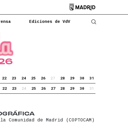

rensa
Ediciones de VdV
Abrir buscado
22
23
24
25
26
27
28
29
30
31
22
23
24
25
26
27
28
29
30
31
OGRÁFICA
 la Comunidad de Madrid (COPTOCAM)