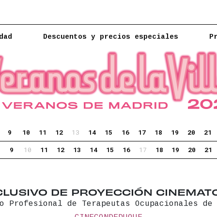
dad
Descuentos y precios especiales
P
9
10
11
12
13
14
15
16
17
18
19
20
21
9
10
11
12
13
14
15
16
17
18
19
20
21
NCLUSIVO DE PROYECCIÓN CINEMAT
o Profesional de Terapeutas Ocupacionales de