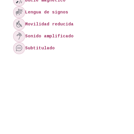

Bucle magnético

Lengua de signos

Movilidad reducida

Sonido amplificado

Subtitulado