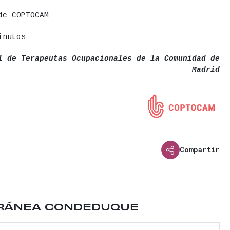
de COPTOCAM
inutos
l de Terapeutas Ocupacionales de la Comunidad de
Madrid
Compartir
trito de Centro. Transporte cercano: &nbsp;Metro V
ORÁNEA CONDEDUQUE