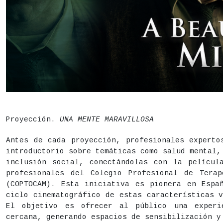
DESCRIPCIÓN
Estado
Finalizado
Proyección.
UNA MENTE MARAVILLOSA
Fecha
Jueves 6 de agosto,
20h
Antes de cada proyección, profesionales experto
introductorio sobre temáticas como salud mental,
Acceso libre hasta completar aforo
inclusión social, conectándolas con la películ
Lugar
Centro de Cultura Contemporánea CondeDuque - Sal
profesionales del Colegio Profesional de Tera
(COPTOCAM). Esta iniciativa es pionera en Espa
Precio
Gratuito
ciclo cinematográfico de estas características 
El objetivo es ofrecer al público una experi
cercana, generando espacios de sensibilización y