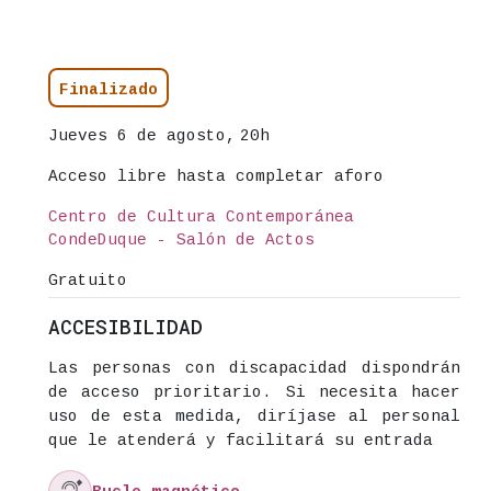
Información del evento
Estado
Finalizado
Fecha
Jueves 6 de agosto,
20h
Acceso libre hasta completar aforo
Lugar
Centro de Cultura Contemporánea
CondeDuque - Salón de Actos
Precio
Gratuito
ACCESIBILIDAD
Las personas con discapacidad dispondrán
de acceso prioritario. Si necesita hacer
uso de esta medida, diríjase al personal
que le atenderá y facilitará su entrada