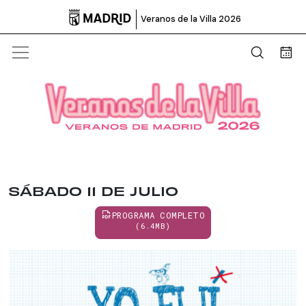

Veranos de la Villa 2026
Abrir b
Bus
SÁBADO 11 DE JULIO
PROGRAMA COMPLETO
(6.4MB)