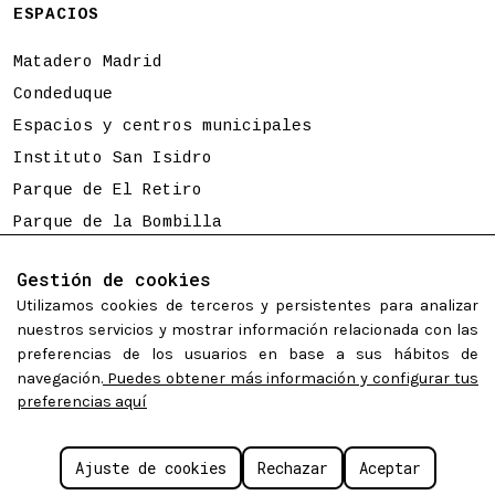
ESPACIOS
Matadero Madrid
Condeduque
Espacios y centros municipales
Instituto San Isidro
Parque de El Retiro
Parque de la Bombilla
Tierno Galván
Gestión de cookies
Utilizamos cookies de terceros y persistentes para analizar
Programación sujeta a cambios
nuestros servicios y mostrar información relacionada con las
preferencias de los usuarios en base a sus hábitos de
navegación.
Puedes obtener más información y configurar tus
preferencias aquí
©
Madrid Destino Cultura Turismo y Negocio S.A.
2026.
Algunos derechos reservados.
Políticas de cookies
Aviso legal
Accesibilidad web
Ajuste de cookies
Rechazar
Aceptar
Configurar cookies