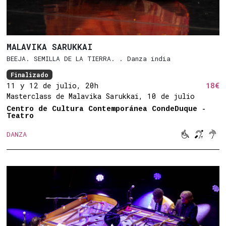
MALAVIKA SARUKKAI
BEEJA. SEMILLA DE LA TIERRA. . Danza india
Finalizado
11 y 12 de julio, 20h
18€
Masterclass de Malavika Sarukkai, 10 de julio
Centro de Cultura Contemporánea CondeDuque -
Teatro



DANZA
Movilidad 
Bucle 
Son