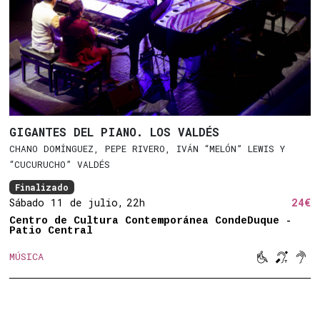
GIGANTES DEL PIANO. LOS VALDÉS
CHANO DOMÍNGUEZ, PEPE RIVERO, IVÁN “MELÓN” LEWIS Y
“CUCURUCHO” VALDÉS
Finalizado
Sábado 11 de julio,
22h
24€
Centro de Cultura Contemporánea CondeDuque -
Patio Central



MÚSICA
Movilidad 
Bucle 
Son