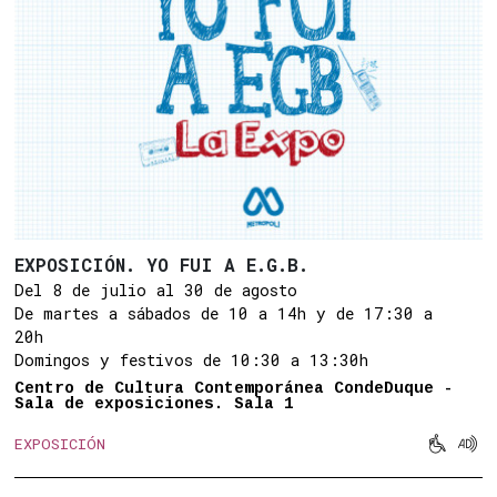
EXPOSICIÓN. YO FUI A E.G.B.
Del 8 de julio al 30 de agosto
De martes a sábados de 10 a 14h y de 17:30 a
20h
Domingos y festivos de 10:30 a 13:30h
Centro de Cultura Contemporánea CondeDuque -
Sala de exposiciones. Sala 1


EXPOSICIÓN
Movilid
Aud