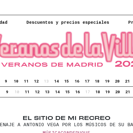
dad
Descuentos y precios especiales
P
9
10
11
12
13
14
15
16
17
18
19
20
21
9
10
11
12
13
14
15
16
17
18
19
20
21
EL SITIO DE MI RECREO
ENAJE A ANTONIO VEGA POR LOS MÚSICOS DE SU B