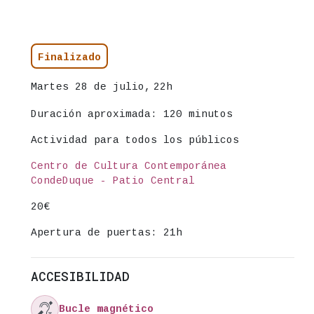
Información del evento
Estado
Finalizado
Fecha
Martes 28 de julio,
22h
Duración aproximada:
120 minutos
Actividad para todos los públicos
Lugar
Centro de Cultura Contemporánea
CondeDuque - Patio Central
Precio
20€
Apertura de puertas: 21h
ACCESIBILIDAD

Bucle magnético