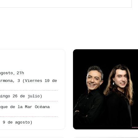
agosto,
21h
armona, 3
(Viernes 10 de
mingo 26 de julio)
rque de la Mar Océana
o 9 de agosto)