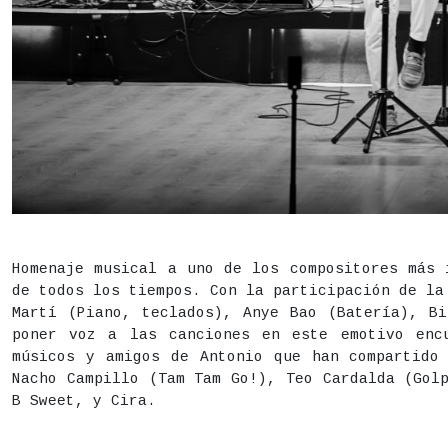
DESCRIPCIÓN
Estado
Finalizado
Homenaje musical a uno de los compositores más 
de todos los tiempos. Con la participación de la
Fecha
Martes 28 de julio,
22h
Martí (Piano, teclados), Anye Bao (Batería), B
poner voz a las canciones en este emotivo enc
Duración aproximada:
120 minutos
músicos y amigos de Antonio que han compartido
Nacho Campillo (Tam Tam Go!), Teo Cardalda (Gol
Actividad para todos los públicos
B Sweet, y Cira.
Lugar
Centro de Cultura Contemporánea CondeDuque - Pat