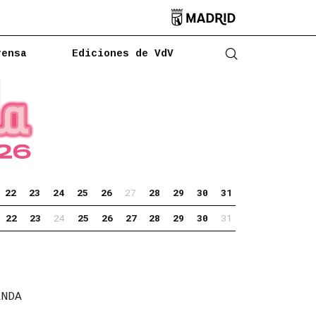

rensa
Ediciones de VdV
Abrir buscado
22
23
24
25
26
27
28
29
30
31
22
23
24
25
26
27
28
29
30
31
ANDA