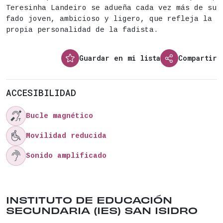
Entradas a la venta a partir del martes 16 d
Teresinha Landeiro se adueña cada vez más de su
fado joven, ambicioso y ligero, que refleja la
propia personalidad de la fadista.
ENTRADAS
Guardar en mi lista
Compartir
ACCESIBILIDAD

Bucle magnético

Movilidad reducida

Sonido amplificado
Ubicación del lugar: CALLE TOLEDO , 39 . Distrit
INSTITUTO DE EDUCACIÓN
SECUNDARIA (IES) SAN ISIDRO