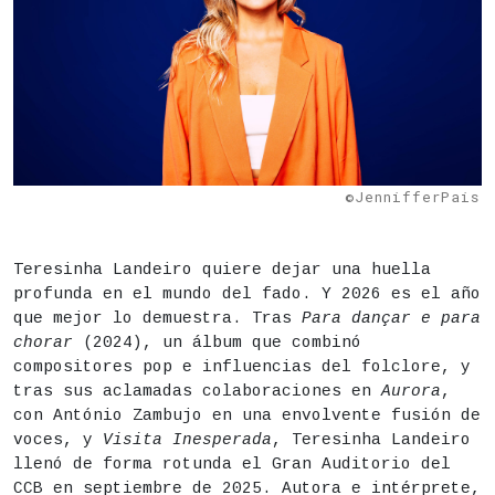
©JennifferPais
DESCRIPCIÓN
Fecha
Viernes 14 de agosto,
21.30h
Teresinha Landeiro quiere dejar una huella
profunda en el mundo del fado. Y 2026 es el año
Duración aproximada:
70 minutos
que mejor lo demuestra. Tras
Para dançar e para
Actividad para todos los públicos
chorar
(2024), un álbum que combinó
compositores pop e influencias del folclore, y
Lugar
Instituto de Educación Secundaria (IES) San Isid
tras sus aclamadas colaboraciones en
Aurora
,
con António Zambujo en una envolvente fusión de
Precio
15€
voces, y
Visita Inesperada
, Teresinha Landeiro
Apertura de puertas: 21h
llenó de forma rotunda el Gran Auditorio del
CCB en septiembre de 2025. Autora e intérprete,