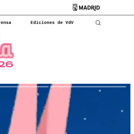

rensa
Ediciones de VdV
Abrir buscado