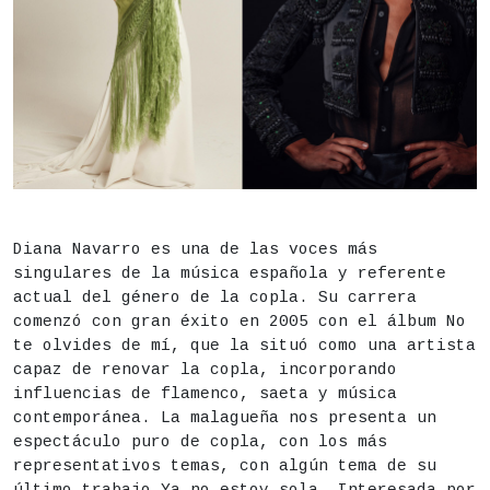
DESCRIPCIÓN
Estado
Finalizado
Diana Navarro es una de las voces más
singulares de la música española y referente
Fecha
Miércoles 29 de julio,
22h
actual del género de la copla. Su carrera
comenzó con gran éxito en 2005 con el álbum No
Duración aproximada:
90 minutos
te olvides de mí, que la situó como una artista
capaz de renovar la copla, incorporando
Actividad para todos los públicos
influencias de flamenco, saeta y música
Lugar
Centro de Cultura Contemporánea CondeDuque - Pat
contemporánea. La malagueña nos presenta un
espectáculo puro de copla, con los más
Precio
24€
representativos temas, con algún tema de su
último trabajo Ya no estoy sola. Interesada por