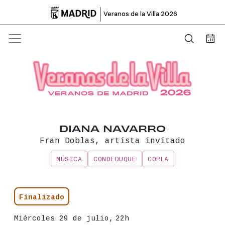

Veranos de la Villa 2026
Abrir b
Bus
DIANA NAVARRO
Fran Doblas, artista invitado
MÚSICA
CONDEDUQUE
COPLA
Información principal del even
Estado
Finalizado
Fecha
Miércoles 29 de julio,
22h