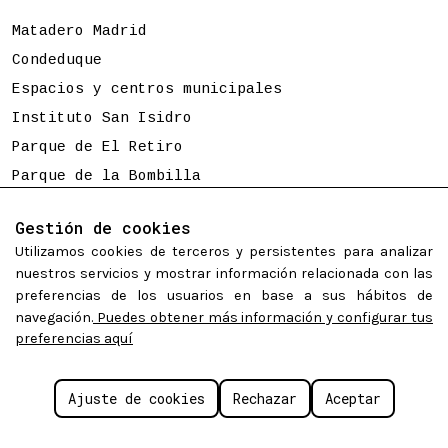
Matadero Madrid
Condeduque
Espacios y centros municipales
Instituto San Isidro
Parque de El Retiro
Parque de la Bombilla
Tierno Galván
Gestión de cookies
Utilizamos cookies de terceros y persistentes para analizar
Programación sujeta a cambios
nuestros servicios y mostrar información relacionada con las
preferencias de los usuarios en base a sus hábitos de
navegación.
Puedes obtener más información y configurar tus
preferencias aquí
©
Madrid Destino Cultura Turismo y Negocio S.A.
2026.
Algunos derechos reservados.
Políticas de cookies
Aviso legal
Accesibilidad web
Ajuste de cookies
Rechazar
Aceptar
Configurar cookies