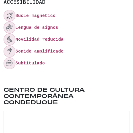
ACCESIBILIDAD

Bucle magnético

Lengua de signos

Movilidad reducida

Sonido amplificado

Subtitulado
Ubicación del lugar: CALLE CONDE DUQUE , 9 . Dis
CENTRO DE CULTURA
CONTEMPORÁNEA
CONDEDUQUE