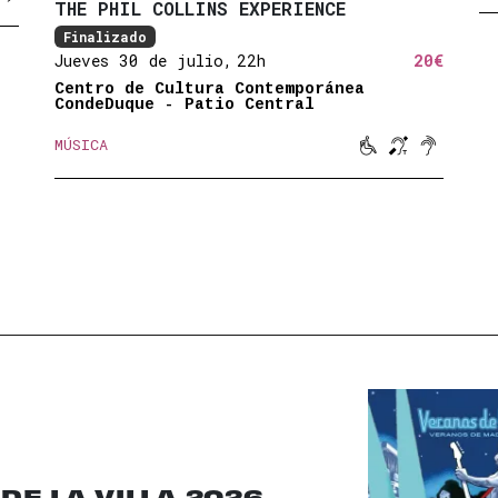
THE PHIL COLLINS EXPERIENCE
Finalizado
Jueves 30 de julio,
22h
20€
Centro de Cultura Contemporánea
CondeDuque - Patio Central



MÚSICA
Movilidad reduc
Bucle magné
Sonido a
E LA VILLA 2026