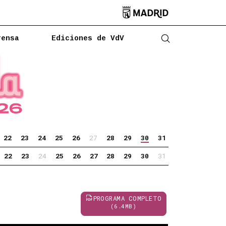

rensa
Ediciones de VdV
Abrir buscado
22
23
24
25
26
27
28
29
30
31
22
23
24
25
26
27
28
29
30
31
PROGRAMA COMPLETO
(6.4MB)