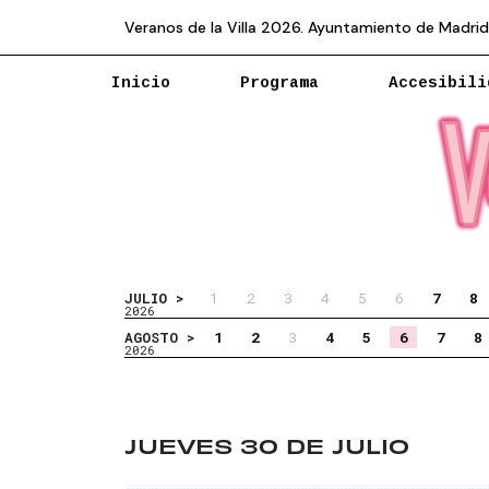
Veranos de la Villa 2026. Ayuntamiento de Madrid
Inicio
Programa
Accesibili
1
2
3
4
5
6
7
8
JULIO >
2026
1
2
3
4
5
6
7
8
AGOSTO >
2026
JUEVES 30 DE JULIO