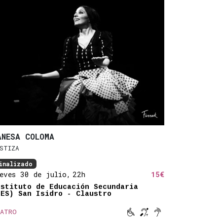
ANESA COLOMA
STIZA
inalizado
eves 30 de julio,
22h
15€
nstituto de Educación Secundaria
IES) San Isidro - Claustro



ATRO
Movilidad reducida
Bucle magnético
Sonido amplifica