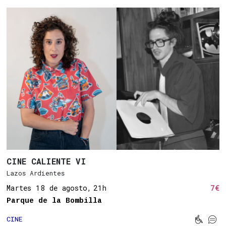
CINE CALIENTE VI
Lazos Ardientes
Martes 18 de agosto,
21h
7€
Parque de la Bombilla


CINE
Movilid
Sub