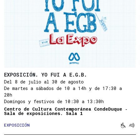
EXPOSICIÓN. YO FUI A E.G.B.
Del 8 de julio al 30 de agosto
De martes a sábados de 10 a 14h y de 17:30 a
20h
Domingos y festivos de 10:30 a 13:30h
Centro de Cultura Contemporánea CondeDuque -
Sala de exposiciones. Sala 1


EXPOSICIÓN
Movilid
Aud