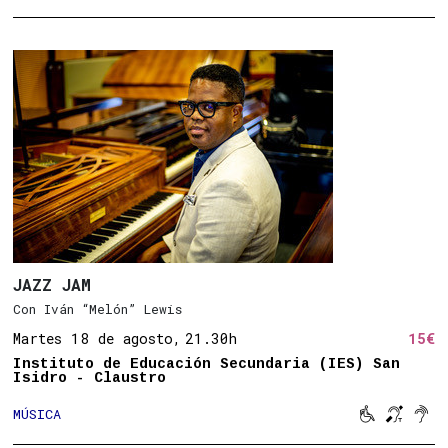
JAZZ JAM
Con Iván “Melón” Lewis
Martes 18 de agosto,
21.30h
15€
Instituto de Educación Secundaria (IES) San
Isidro - Claustro



MÚSICA
Movilidad 
Bucle 
Son