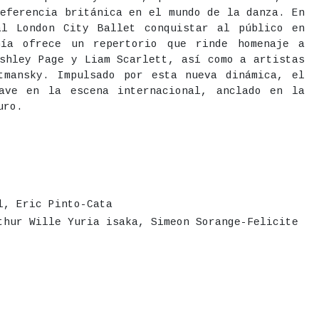
referencia británica en el mundo de la danza. En
al London City Ballet conquistar al público en
ñía ofrece un repertorio que rinde homenaje a
io Central
Ashley Page y Liam Scarlett, así como a artistas
tmansky. Impulsado por esta nueva dinámica, el
ave en la escena internacional, anclado en la
uro.
l, Eric Pinto-Cata
thur Wille Yuria isaka, Simeon Sorange-Felicite