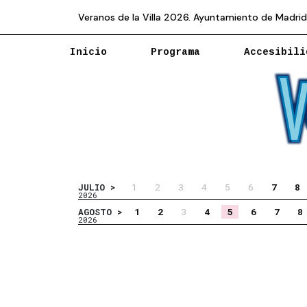
Veranos de la Villa 2026. Ayuntamiento de Madrid
Inicio
Programa
Accesibili
1
2
3
4
5
6
7
8
JULIO >
2026
1
2
3
4
5
6
7
8
AGOSTO >
2026