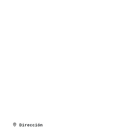
entura Rodríguez (línea 3), San Bernardo (líneas 2
Dirección