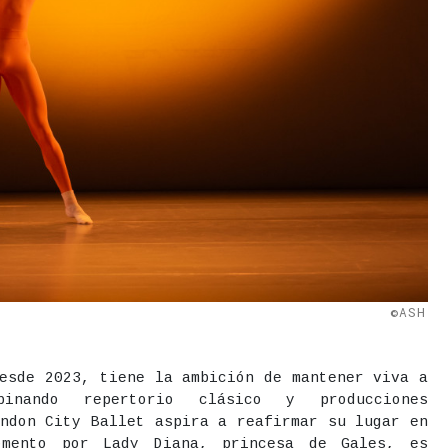
©ASH
desde 2023, tiene la ambición de mantener viva a
binando repertorio clásico y producciones
ondon City Ballet aspira a reafirmar su lugar en
omento por Lady Diana, princesa de Gales, es