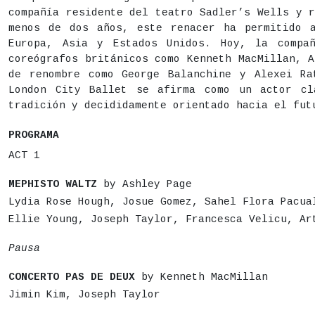
Duración aproximada:
60 minutos + descanso
compañía residente del teatro Sadler’s Wells y 
menos de dos años, este renacer ha permitido 
Actividad para todos los públicos
Europa, Asia y Estados Unidos. Hoy, la compa
Lugar
Centro de Cultura Contemporánea CondeDuque - Pat
coreógrafos británicos como Kenneth MacMillan, 
de renombre como George Balanchine y Alexei Ra
Precio
24€
London City Ballet se afirma como un actor cl
tradición y decididamente orientado hacia el fut
Apertura de puertas: 21h
PROGRAMA
ACT 1
MEPHISTO
WALTZ
by Ashley Page
Lydia Rose Hough, Josue Gomez, Sahel Flora Pacua
Ellie Young, Joseph Taylor, Francesca Velicu, Ar
Pausa
CONCERTO
PAS
DE
DEUX
by Kenneth MacMillan
Jimin Kim, Joseph Taylor