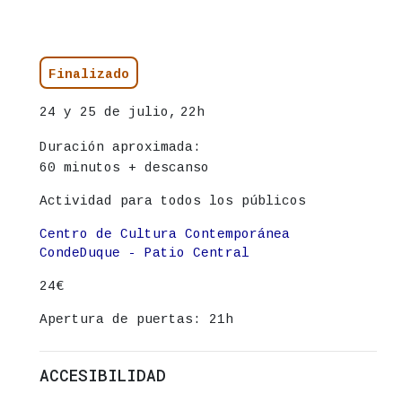
Información del evento
Estado
Finalizado
Fecha
24 y 25 de julio,
22h
Duración aproximada:
60 minutos + descanso
Actividad para todos los públicos
Lugar
Centro de Cultura Contemporánea
CondeDuque - Patio Central
Precio
24€
Apertura de puertas: 21h
ACCESIBILIDAD