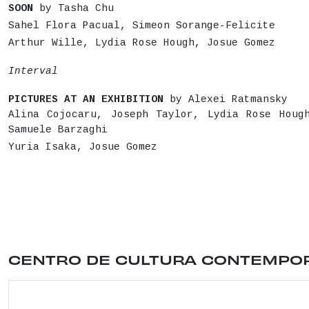
SOON
by Tasha Chu
Sahel Flora Pacual, Simeon Sorange-Felicite
Arthur Wille, Lydia Rose Hough, Josue Gomez
Interval
PICTURES
AT
AN
EXHIBITION
by Alexei Ratmansky
Alina Cojocaru, Joseph Taylor, Lydia Rose Houg
Samuele Barzaghi
Yuria Isaka, Josue Gomez
Ubicación del lugar: CALLE CONDE DUQUE , 9 . Dis
CENTRO DE CULTURA CONTEMP