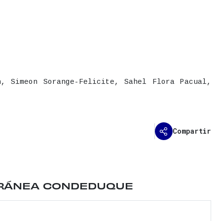
h, Simeon Sorange-Felicite, Sahel Flora Pacual,
Compartir
trito de Centro. Transporte cercano: &nbsp;Metro V
ORÁNEA CONDEDUQUE