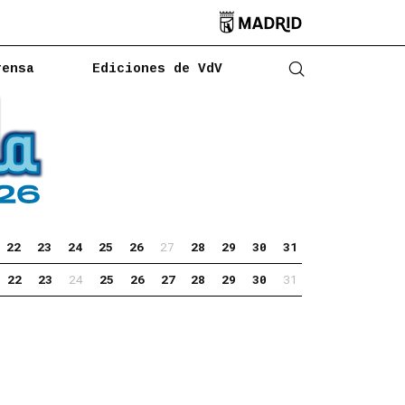

rensa
Ediciones de VdV
Abrir buscado
22
23
24
25
26
27
28
29
30
31
22
23
24
25
26
27
28
29
30
31