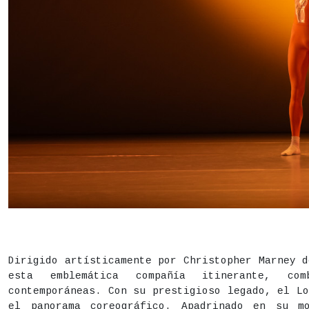
DESCRIPCIÓN
Estado
Finalizado
Dirigido artísticamente por Christopher Marney 
esta emblemática compañía itinerante, com
Fecha
24 y 25 de julio,
22h
contemporáneas. Con su prestigioso legado, el L
el panorama coreográfico. Apadrinado en su m