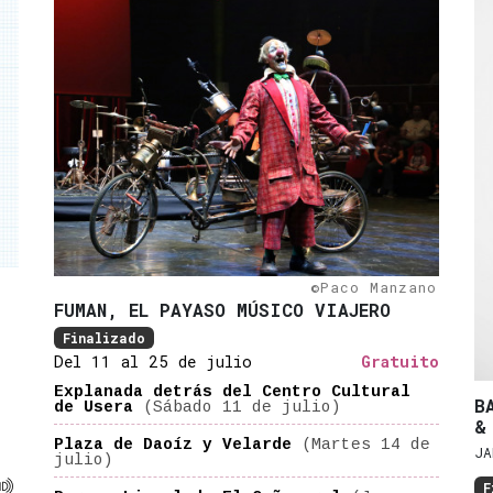
©Paco Manzano
FUMAN, EL PAYASO MÚSICO VIAJERO
Finalizado
Del 11 al 25 de julio
Gratuito
Explanada detrás del Centro Cultural
B
de Usera
(Sábado 11 de julio)
&
Plaza de Daoíz y Velarde
(Martes 14 de
JA
julio)

F
ilidad reducida
Audiodescripción