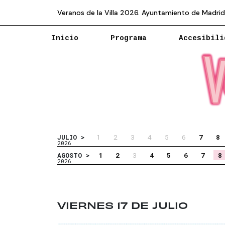
Veranos de la Villa 2026. Ayuntamiento de Madrid
Inicio
Programa
Accesibili
1
2
3
4
5
6
7
8
JULIO >
2026
1
2
3
4
5
6
7
8
AGOSTO >
2026
VIERNES 17 DE JULIO