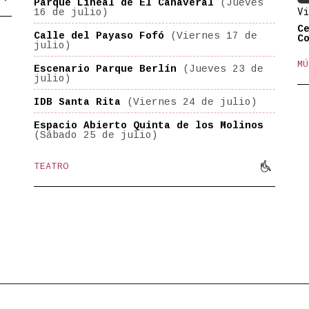
Parque Lineal de El Cañaveral
(Jueves
Vi
16 de julio)
C
Calle del Payaso Fofó
(Viernes 17 de
C
julio)
MÚ
Escenario Parque Berlín
(Jueves 23 de
julio)
IDB Santa Rita
(Viernes 24 de julio)
Espacio Abierto Quinta de los Molinos
(Sábado 25 de julio)

TEATRO
Movilida