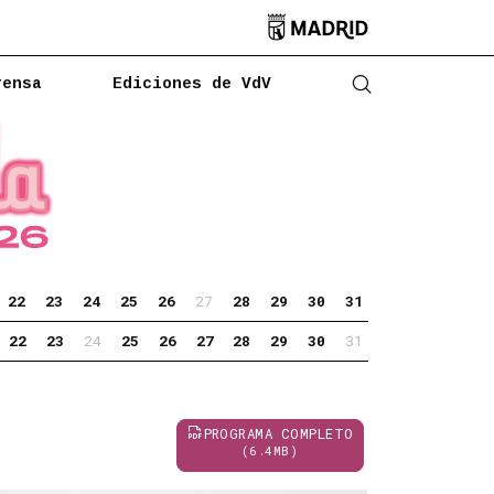

rensa
Ediciones de VdV
Abrir buscado
22
23
24
25
26
27
28
29
30
31
22
23
24
25
26
27
28
29
30
31
PROGRAMA COMPLETO
(6.4MB)