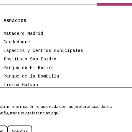
ESPACIOS
Matadero Madrid
Condeduque
Espacios y centros municipales
Instituto San Isidro
Parque de El Retiro
Parque de la Bombilla
Tierno Galván
Programación sujeta a cambios
strar información relacionada con las preferencias de los
figurar tus preferencias aquí
o legal
Accesibilidad web
ar
Aceptar