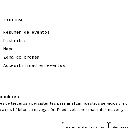
EXPLORA
Resumen de eventos
Distritos
Mapa
Zona de prensa
Accesibilidad en eventos
cookies
es de terceros y persistentes para analizar nuestros servicios y mo
 a sus hábitos de navegación.
Puedes obtener más información y con
Políticas de cookies
Avis
io S.A.
2026. Algunos derechos
Ajuste de cookies
Rechaz