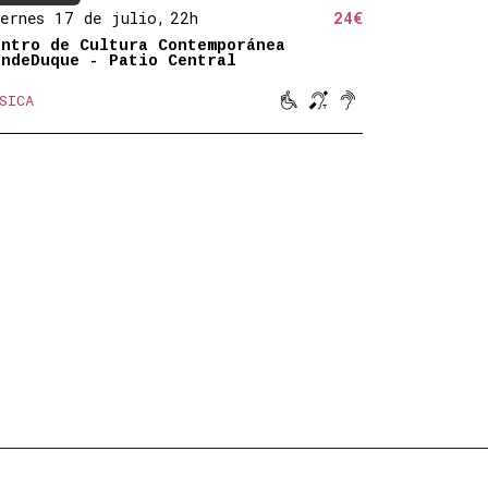
ernes 17 de julio,
22h
24€
entro de Cultura Contemporánea
ondeDuque - Patio Central



SICA
Movilidad reducida
Bucle magnético
Sonido amplifica
d reducida