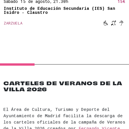
Sábado 15 de agosto,
21.30h
15€
Instituto de Educación Secundaria (IES) San
Isidro - Claustro



ZARZUELA
Movilidad 
Bucle 
Son
CARTELES DE VERANOS DE LA
VILLA 2026
El Área de Cultura, Turismo y Deporte del
Ayuntamiento de Madrid facilita la descarga de
los carteles oficiales de la campaña de Veranos
de la Villa 2026 creados por
Fernando Vicente.