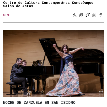
Centro de Cultura Contemporánea CondeDuque -
Salón de Actos





CINE
Movilidad reducid
Lengua de sign
Bucle magn
Subtitu
Son
NOCHE DE ZARZUELA EN SAN ISIDRO