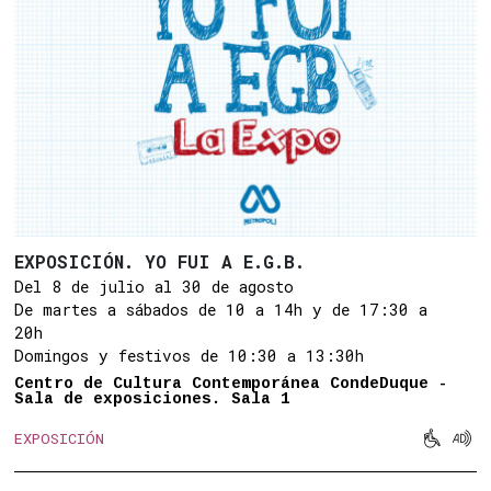
EXPOSICIÓN. YO FUI A E.G.B.
Del 8 de julio al 30 de agosto
De martes a sábados de 10 a 14h y de 17:30 a
20h
Domingos y festivos de 10:30 a 13:30h
Centro de Cultura Contemporánea CondeDuque -
Sala de exposiciones. Sala 1


EXPOSICIÓN
Movilid
Aud