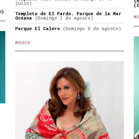
I
julio)
(

ilidad reducida
Audiodescripción
Templete de El Pardo. Parque de la Mar
MÚ
Océana
(Domingo 2 de agosto)
Parque El Calero
(Domingo 9 de agosto)
MÚSICA