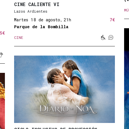
CINE CALIENTE VI
MÚ
Lazos Ardientes
Martes 18 de agosto,
21h
7€
Parque de la Bombilla
5€


CINE
Movilidad r
Subtitul

dad reducida
le magnético
Sonido amplificado