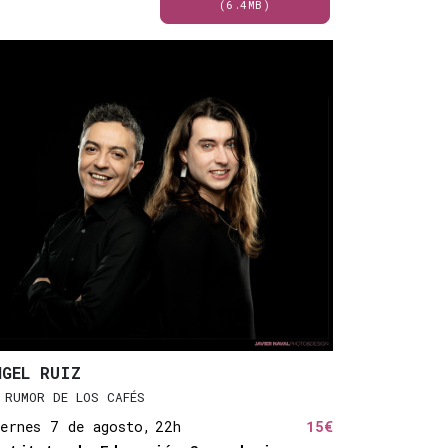
(6.4MB)
NGEL RUIZ
 RUMOR DE LOS CAFÉS
ernes 7 de agosto,
22h
15€