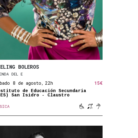
EELING BOLEROS
ENDA DEL E
bado 8 de agosto,
22h
15€
nstituto de Educación Secundaria
IES) San Isidro - Claustro
s
tico
mplificado



SICA
Movilidad reducida
Bucle magnético
Sonido amplifica