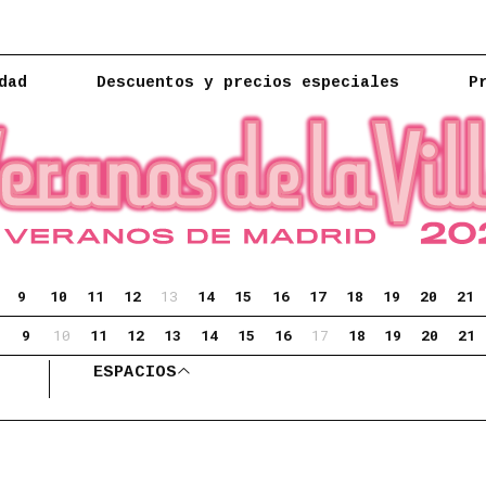
dad
Descuentos y precios especiales
P
9
10
11
12
13
14
15
16
17
18
19
20
21
9
10
11
12
13
14
15
16
17
18
19
20
21
 automáticamente el listado de eventos.
ESPACIOS
ABRIR ESPACIOS
tivos: programa-principal.