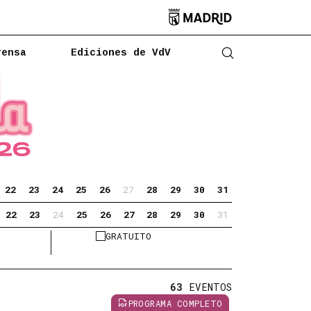

rensa
Ediciones de VdV
Abrir buscado
22
23
24
25
26
27
28
29
30
31
22
23
24
25
26
27
28
29
30
31
GRATUITO
63
EVENTOS
PROGRAMA COMPLETO