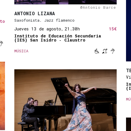
@Antonio Barce
ANTONIO LIZANA
Saxofonista. Jazz flamenco
to
Jueves 13 de agosto,
21.30h
15€
Instituto de Educación Secundaria
(IES) San Isidro - Claustro

ucida
signos
magnético
titulado
Sonido amplificado



MÚSICA
Movilidad reduc
Bucle magné
Sonido a
T
Vi
I
(
MÚ