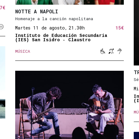
7€
NOTTE A NAPOLI
Homenaje a la canción napolitana

Martes 11 de agosto,
21.30h
15€
ilidad reducida
Subtitulado
Instituto de Educación Secundaria
(IES) San Isidro - Claustro



MÚSICA
Movilidad reduc
Bucle magné
Sonido a
T
Sé
Mi
I
(
MÚ