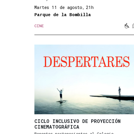
Martes 11 de agosto,
21h
Parque de la Bombilla

CINE
Mov
CICLO INCLUSIVO DE PROYECCIÓN
CINEMATOGRÁFICA
Ponentes pertenecientes al Colegio