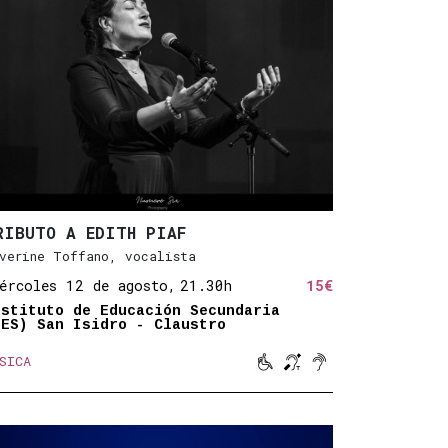
ida
tico
mplificado
RIBUTO A EDITH PIAF
verine Toffano, vocalista
ércoles 12 de agosto,
21.30h
15€
nstituto de Educación Secundaria
IES) San Isidro - Claustro



SICA
Movilidad reducida
Bucle magnético
Sonido amplifica