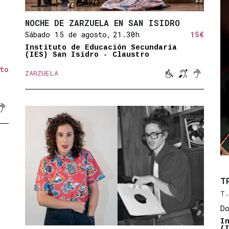
NOCHE DE ZARZUELA EN SAN ISIDRO
Sábado 15 de agosto,
21.30h
15€
Instituto de Educación Secundaria
(IES) San Isidro - Claustro
to



ZARZUELA
Movilidad reduc
Bucle magné
Sonido a

ucida
signos
magnético
titulado
Sonido amplificado
T
T.
D
I
(