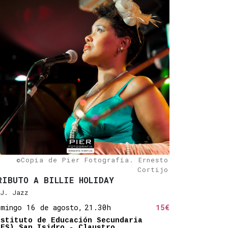
ida
tico
mplificado
©Copia de Pier Fotografía. Ernesto
Cortijo
RIBUTO A BILLIE HOLIDAY
J. Jazz
omingo 16 de agosto,
21.30h
15€
nstituto de Educación Secundaria
IES) San Isidro - Claustro