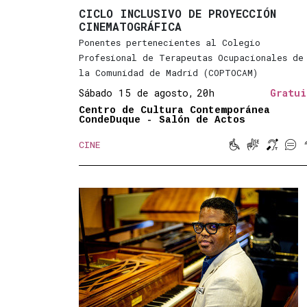
CICLO INCLUSIVO DE PROYECCIÓN
CINEMATOGRÁFICA
Ponentes pertenecientes al Colegio
Profesional de Terapeutas Ocupacionales de
la Comunidad de Madrid (COPTOCAM)
Sábado 15 de agosto,
20h
Gratui
Centro de Cultura Contemporánea
CondeDuque - Salón de Actos




CINE
Movilidad red
Lengua de 
Bucle 
Sub