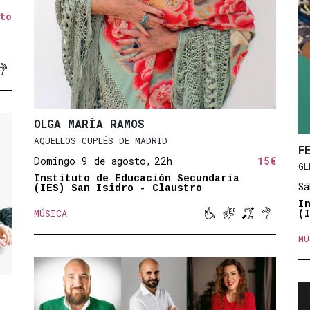
to

ucida
signos
magnético
titulado
Sonido amplificado
OLGA MARÍA RAMOS
AQUELLOS CUPLÉS DE MADRID
F
Domingo 9 de agosto,
22h
15€
GL
Instituto de Educación Secundaria
Sá
(IES) San Isidro - Claustro
I




MÚSICA
(
Movilidad reducida
Lengua de signo
Bucle magné
Sonido a
MÚ