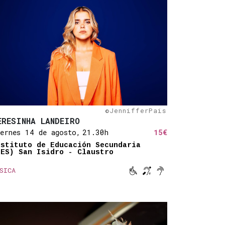
ida
tico
mplificado
©JennifferPais
ERESINHA LANDEIRO
ernes 14 de agosto,
21.30h
15€
nstituto de Educación Secundaria
IES) San Isidro - Claustro



SICA
Movilidad reducida
Bucle magnético
Sonido amplifica