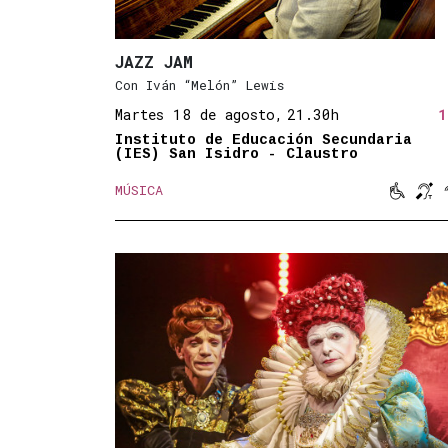
JAZZ JAM
Con Iván “Melón” Lewis
Martes 18 de agosto,
21.30h
1
Instituto de Educación Secundaria
(IES) San Isidro - Claustro


MÚSICA
Movili
Buc