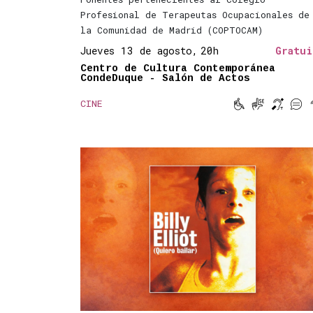
Profesional de Terapeutas Ocupacionales de
la Comunidad de Madrid (COPTOCAM)
Jueves 13 de agosto,
20h
Gratui
Centro de Cultura Contemporánea
CondeDuque - Salón de Actos




CINE
Movilidad red
Lengua de 
Bucle 
Sub