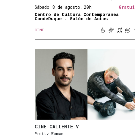
Sábado 8 de agosto,
20h
Gratui
Centro de Cultura Contemporánea
CondeDuque - Salón de Actos




CINE
Movilidad red
Lengua de 
Bucle 
Sub
CINE CALIENTE V
Pretty Woman