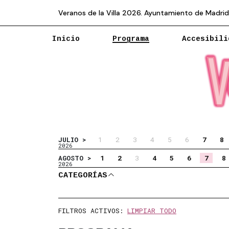
Veranos de la Villa 2026. Ayuntamiento de Madrid
Inicio
Programa
Accesibili
1
2
3
4
5
6
7
8
JULIO >
2026
1
2
3
4
5
6
7
8
AGOSTO >
2026
Al seleccionar filtros se actualizará
CATEGORÍAS
ABRIR CATEGORÍAS
FILTROS ACTIVOS:
LIMPIAR TODO
Se muestran 63 eventos. Filtros ac