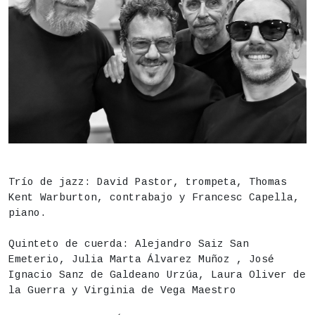
DESCRIPCIÓN
Fecha
Viernes 28 de agosto,
21.30h
Trío de jazz: David Pastor, trompeta, Thomas
Kent Warburton, contrabajo y Francesc Capella,
Duración aproximada:
70 minutos
piano.
Actividad para todos los públicos
Quinteto de cuerda: Alejandro Saiz San
Lugar
Instituto de Educación Secundaria (IES) San Isid
Emeterio, Julia Marta Álvarez Muñoz , José
Ignacio Sanz de Galdeano Urzúa, Laura Oliver de
Precio
15€
la Guerra y Virginia de Vega Maestro
Apertura de puertas: 21h