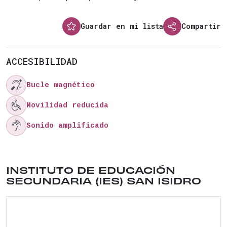
Guardar en mi lista
Compartir
ACCESIBILIDAD

Bucle magnético

Movilidad reducida

Sonido amplificado
Ubicación del lugar: CALLE TOLEDO , 39 . Distrit
INSTITUTO DE EDUCACIÓN
SECUNDARIA (IES) SAN ISIDRO