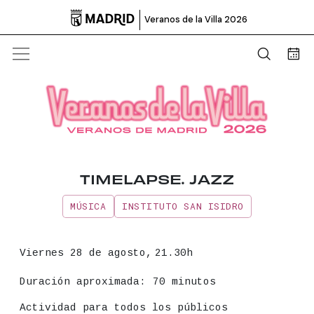

Veranos de la Villa 2026
Abrir b
Bus
TIMELAPSE. JAZZ
MÚSICA
INSTITUTO SAN ISIDRO
Información principal del even
Fecha
Viernes 28 de agosto,
21.30h
Duración aproximada:
70 minutos
Actividad para todos los públicos