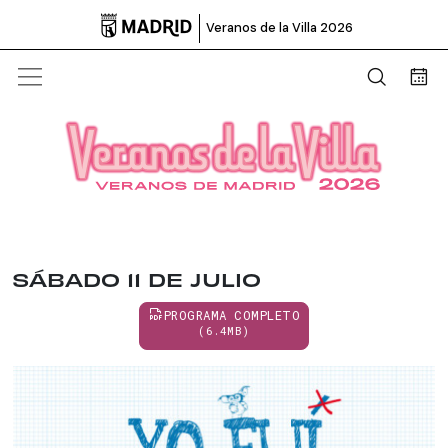

Veranos de la Villa 2026
Abrir b
Bus
SÁBADO 11 DE JULIO
PROGRAMA COMPLETO
(6.4MB)