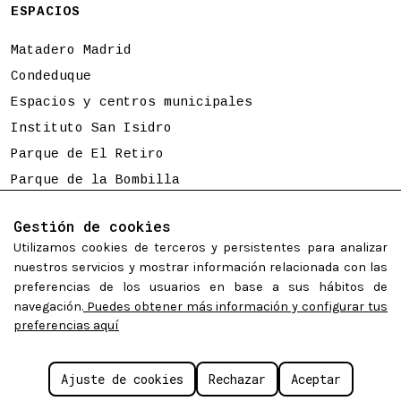
ESPACIOS
Matadero Madrid
Condeduque
Espacios y centros municipales
Instituto San Isidro
Parque de El Retiro
Parque de la Bombilla
Tierno Galván
Gestión de cookies
Utilizamos cookies de terceros y persistentes para analizar
Programación sujeta a cambios
nuestros servicios y mostrar información relacionada con las
preferencias de los usuarios en base a sus hábitos de
navegación.
Puedes obtener más información y configurar tus
preferencias aquí
©
Madrid Destino Cultura Turismo y Negocio S.A.
2026.
Algunos derechos reservados.
Políticas de cookies
Aviso legal
Accesibilidad web
Ajuste de cookies
Rechazar
Aceptar
Configurar cookies