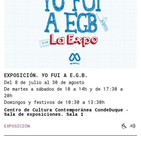
EXPOSICIÓN. YO FUI A E.G.B.
Del 8 de julio al 30 de agosto
De martes a sábados de 10 a 14h y de 17:30 a
20h
Domingos y festivos de 10:30 a 13:30h
Centro de Cultura Contemporánea CondeDuque -
Sala de exposiciones. Sala 1


EXPOSICIÓN
Movilid
Aud