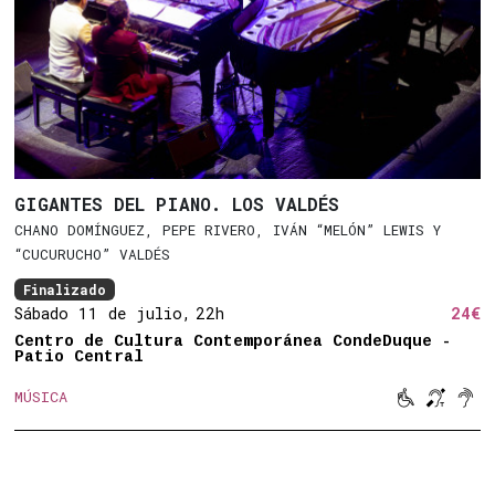
GIGANTES DEL PIANO. LOS VALDÉS
CHANO DOMÍNGUEZ, PEPE RIVERO, IVÁN “MELÓN” LEWIS Y
“CUCURUCHO” VALDÉS
Finalizado
Sábado 11 de julio,
22h
24€
Centro de Cultura Contemporánea CondeDuque -
Patio Central



MÚSICA
Movilidad 
Bucle 
Son