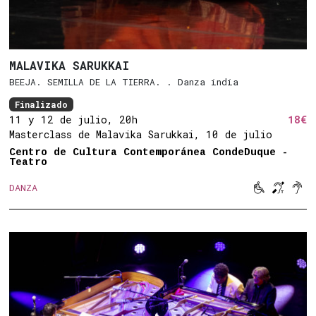
MALAVIKA SARUKKAI
BEEJA. SEMILLA DE LA TIERRA. . Danza india
Finalizado
11 y 12 de julio, 20h
18€
Masterclass de Malavika Sarukkai, 10 de julio
Centro de Cultura Contemporánea CondeDuque -
Teatro



DANZA
Movilidad 
Bucle 
Son