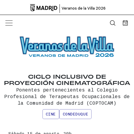

Veranos de la Villa 2026
Abrir b
Bus
CICLO INCLUSIVO DE
PROYECCIÓN CINEMATOGRÁFICA
Ponentes pertenecientes al Colegio
Profesional de Terapeutas Ocupacionales de
la Comunidad de Madrid (COPTOCAM)
CINE
CONDEDUQUE
Información principal del even
Fecha
Sábado 15 de agosto,
20h