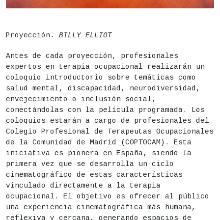
DESCRIPCIÓN
Fecha
Sábado 15 de agosto,
20h
Proyección.
BILLY ELLIOT
Acceso libre hasta completar aforo
Antes de cada proyección, profesionales
Lugar
Centro de Cultura Contemporánea CondeDuque - Sal
expertos en terapia ocupacional realizarán un
coloquio introductorio sobre temáticas como
Precio
Gratuito
salud mental, discapacidad, neurodiversidad,
envejecimiento o inclusión social,
conectándolas con la película programada. Los
coloquios estarán a cargo de profesionales del
Colegio Profesional de Terapeutas Ocupacionales
de la Comunidad de Madrid (COPTOCAM). Esta
iniciativa es pionera en España, siendo la
primera vez que se desarrolla un ciclo
cinematográfico de estas características
vinculado directamente a la terapia
ocupacional. El objetivo es ofrecer al público
una experiencia cinematográfica más humana,
reflexiva y cercana, generando espacios de