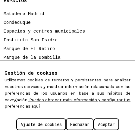
ESPACIOS
Matadero Madrid
Condeduque
Espacios y centros municipales
Instituto San Isidro
Parque de El Retiro
Parque de la Bombilla
Tierno Galván
Gestión de cookies
Utilizamos cookies de terceros y persistentes para analizar
Programación sujeta a cambios
nuestros servicios y mostrar información relacionada con las
preferencias de los usuarios en base a sus hábitos de
navegación.
Puedes obtener más información y configurar tus
preferencias aquí
©
Madrid Destino Cultura Turismo y Negocio S.A.
2026.
Algunos derechos reservados.
Políticas de cookies
Aviso legal
Accesibilidad web
Ajuste de cookies
Rechazar
Aceptar
Configurar cookies