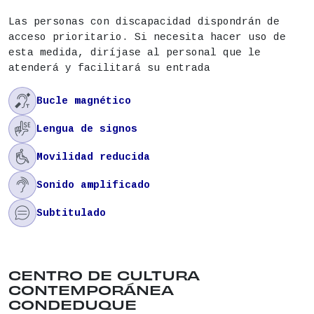
Las personas con discapacidad dispondrán de
acceso prioritario. Si necesita hacer uso de
esta medida, diríjase al personal que le
atenderá y facilitará su entrada

Bucle magnético

Lengua de signos

Movilidad reducida

Sonido amplificado

Subtitulado
Ubicación del lugar: CALLE CONDE DUQUE , 9 . Dis
CENTRO DE CULTURA
CONTEMPORÁNEA
CONDEDUQUE