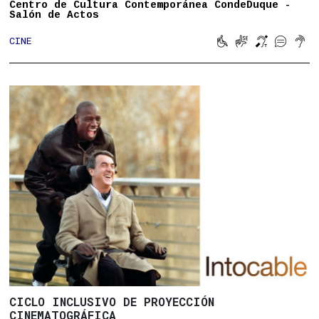
Centro de Cultura Contemporánea CondeDuque -
Salón de Actos





CINE
Movilidad reducid
Lengua de sign
Bucle magn
Subtitu
Son
CICLO INCLUSIVO DE PROYECCIÓN
CINEMATOGRÁFICA