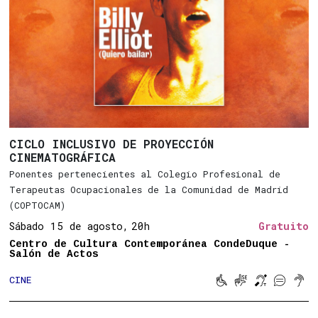
CICLO INCLUSIVO DE PROYECCIÓN
CINEMATOGRÁFICA
Ponentes pertenecientes al Colegio Profesional de
Terapeutas Ocupacionales de la Comunidad de Madrid
(COPTOCAM)
Sábado 15 de agosto,
20h
Gratuito
Centro de Cultura Contemporánea CondeDuque -
Salón de Actos





CINE
Movilidad reducid
Lengua de sign
Bucle magn
Subtitu
Son