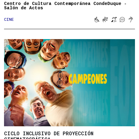
Centro de Cultura Contemporánea CondeDuque -
Salón de Actos





CINE
Movilidad reducid
Lengua de sign
Bucle magn
Subtitu
Son
CICLO INCLUSIVO DE PROYECCIÓN