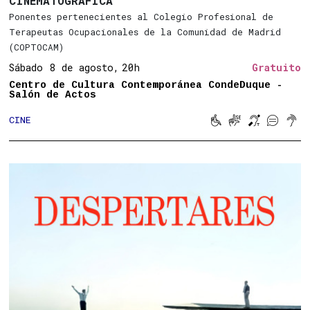
CINEMATOGRÁFICA
Ponentes pertenecientes al Colegio Profesional de
Terapeutas Ocupacionales de la Comunidad de Madrid
(COPTOCAM)
Sábado 8 de agosto,
20h
Gratuito
Centro de Cultura Contemporánea CondeDuque -
Salón de Actos





CINE
Movilidad reducid
Lengua de sign
Bucle magn
Subtitu
Son