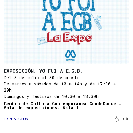
EXPOSICIÓN. YO FUI A E.G.B.
Del 8 de julio al 30 de agosto
De martes a sábados de 10 a 14h y de 17:30 a
20h
Domingos y festivos de 10:30 a 13:30h
Centro de Cultura Contemporánea CondeDuque -
Sala de exposiciones. Sala 1


EXPOSICIÓN
Movilid
Aud