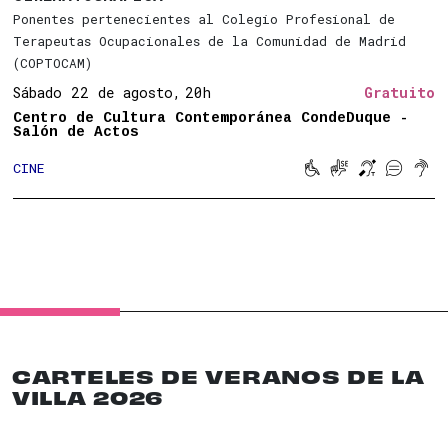
Ponentes pertenecientes al Colegio Profesional de
Terapeutas Ocupacionales de la Comunidad de Madrid
(COPTOCAM)
Sábado 22 de agosto,
20h
Gratuito
Centro de Cultura Contemporánea CondeDuque -
Salón de Actos





CINE
Movilidad reducid
Lengua de sign
Bucle magn
Subtitu
Son
CARTELES DE VERANOS DE LA
VILLA 2026