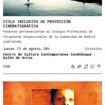
CICLO INCLUSIVO DE PROYECCIÓN
CINEMATOGRÁFICA
Ponentes pertenecientes al Colegio Profesional de
Terapeutas Ocupacionales de la Comunidad de Madrid
(COPTOCAM)
Jueves 13 de agosto,
20h
Gratuito
Centro de Cultura Contemporánea CondeDuque -
Salón de Actos





CINE
Movilidad reducid
Lengua de sign
Bucle magn
Subtitu
Son