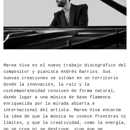
DESCRIPCIÓN
Estado
Finalizado
Marea Viva
es el nuevo trabajo discográfico del
compositor y pianista Andrés Barrios. Sus
Fecha
Miércoles 29 de julio,
22h
nuevas creaciones se sitúan en un territorio
donde la innovación, la raíz y la
Duración aproximada:
70 minutos
contemporaneidad conviven de forma natural,
dando lugar a una música de base flamenca
Actividad para todos los públicos
enriquecida por la mirada abierta e
Lugar
Instituto de Educación Secundaria (IES) San Isid
internacional del artista. Marea Viva encarna
la idea de que la música no conoce fronteras ni
Precio
15€
límites, y que la creatividad, como la energía,
no se crea ni se destruye, sino que se