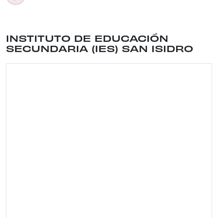
Ubicación del lugar: CALLE TOLEDO , 39 . Distrit
INSTITUTO DE EDUCACIÓN
SECUNDARIA (IES) SAN ISIDRO