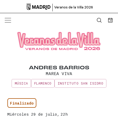

Veranos de la Villa 2026
Abrir b
Bus
ANDRES BARRIOS
MAREA VIVA
MÚSICA
FLAMENCO
INSTITUTO SAN ISIDRO
Información principal del even
Estado
Finalizado
Fecha
Miércoles 29 de julio,
22h