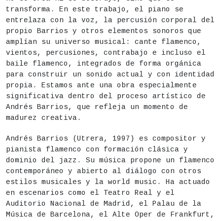
Apertura de puertas: 21:30h
transforma. En este trabajo, el piano se
entrelaza con la voz, la percusión corporal del
Entradas a la venta a partir del martes 16 d
propio Barrios y otros elementos sonoros que
amplían su universo musical: cante flamenco,
vientos, percusiones, contrabajo e incluso el
baile flamenco, integrados de forma orgánica
para construir un sonido actual y con identidad
propia. Estamos ante una obra especialmente
significativa dentro del proceso artístico de
Andrés Barrios, que refleja un momento de
madurez creativa.
Andrés Barrios (Utrera, 1997) es compositor y
pianista flamenco con formación clásica y
dominio del jazz. Su música propone un flamenco
contemporáneo y abierto al diálogo con otros
estilos musicales y la world music. Ha actuado
en escenarios como el Teatro Real y el
Auditorio Nacional de Madrid, el Palau de la
Música de Barcelona, el Alte Oper de Frankfurt,