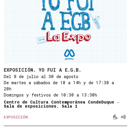
EXPOSICIÓN. YO FUI A E.G.B.
Del 8 de julio al 30 de agosto
De martes a sábados de 10 a 14h y de 17:30 a
20h
Domingos y festivos de 10:30 a 13:30h
Centro de Cultura Contemporánea CondeDuque -
Sala de exposiciones. Sala 1


EXPOSICIÓN
Movilid
Aud