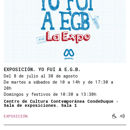
EXPOSICIÓN. YO FUI A E.G.B.
Del 8 de julio al 30 de agosto
De martes a sábados de 10 a 14h y de 17:30 a
20h
Domingos y festivos de 10:30 a 13:30h
Centro de Cultura Contemporánea CondeDuque -
Sala de exposiciones. Sala 1


EXPOSICIÓN
Movilid
Aud