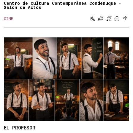
Centro de Cultura Contemporánea CondeDuque -
Salón de Actos





CINE
Movilidad reducid
Lengua de sign
Bucle magn
Subtitu
Son
EL PROFESOR