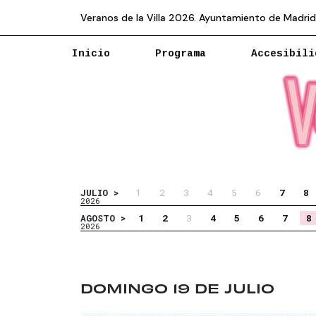
Veranos de la Villa 2026. Ayuntamiento de Madrid
Inicio
Programa
Accesibili
1
2
3
4
5
6
7
8
JULIO >
2026
1
2
3
4
5
6
7
8
AGOSTO >
2026
DOMINGO 19 DE JULIO