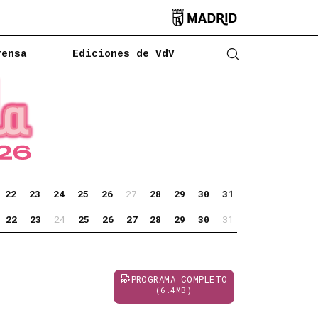

rensa
Ediciones de VdV
Abrir buscado
22
23
24
25
26
27
28
29
30
31
22
23
24
25
26
27
28
29
30
31
PROGRAMA COMPLETO
(6.4MB)