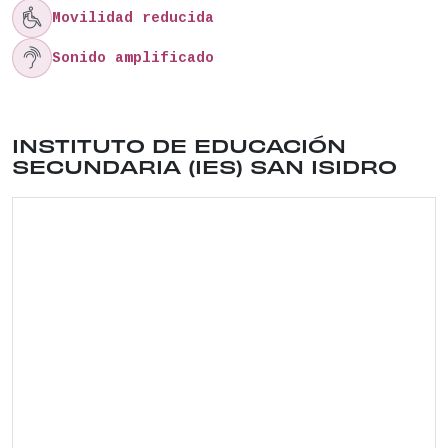

Movilidad reducida

Sonido amplificado
Ubicación del lugar: CALLE TOLEDO , 39 . Distrit
INSTITUTO DE EDUCACIÓN
SECUNDARIA (IES) SAN ISIDRO