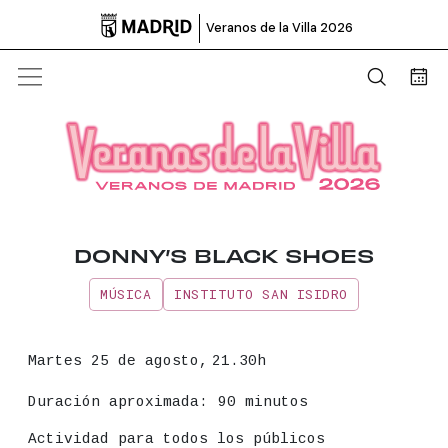

Veranos de la Villa 2026
Abrir b
Bus
DONNY’S BLACK SHOES
MÚSICA
INSTITUTO SAN ISIDRO
Información principal del even
Fecha
Martes 25 de agosto,
21.30h
Duración aproximada:
90 minutos
Actividad para todos los públicos