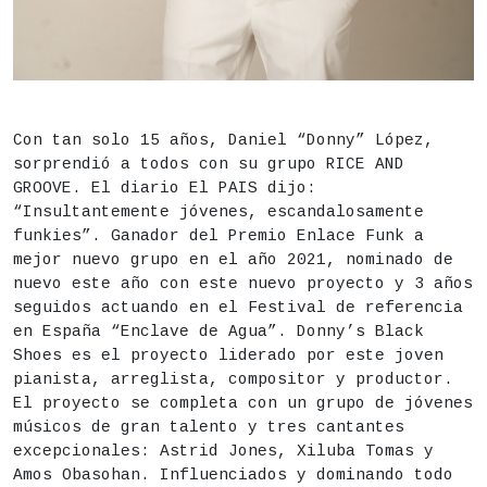
DESCRIPCIÓN
Fecha
Martes 25 de agosto,
21.30h
Con tan solo 15 años, Daniel “Donny” López,
sorprendió a todos con su grupo RICE AND
Duración aproximada:
90 minutos
GROOVE. El diario El PAIS dijo:
Actividad para todos los públicos
“Insultantemente jóvenes, escandalosamente
funkies”. Ganador del Premio Enlace Funk a
Lugar
Instituto de Educación Secundaria (IES) San Isid
mejor nuevo grupo en el año 2021, nominado de
nuevo este año con este nuevo proyecto y 3 años
Precio
15€
seguidos actuando en el Festival de referencia
Apertura de puertas: 21h
en España “Enclave de Agua”. Donny’s Black
Shoes es el proyecto liderado por este joven
Entradas a la venta a partir del martes 16 d
pianista, arreglista, compositor y productor.
El proyecto se completa con un grupo de jóvenes
músicos de gran talento y tres cantantes
ENTRADAS
excepcionales: Astrid Jones, Xiluba Tomas y
Amos Obasohan. Influenciados y dominando todo