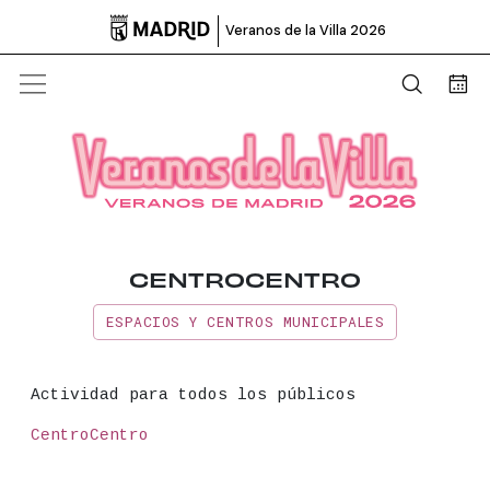

Veranos de la Villa 2026
Abrir b
Bus
CENTROCENTRO
ESPACIOS Y CENTROS MUNICIPALES
Información principal del even
Actividad para todos los públicos
Lugar
CentroCentro