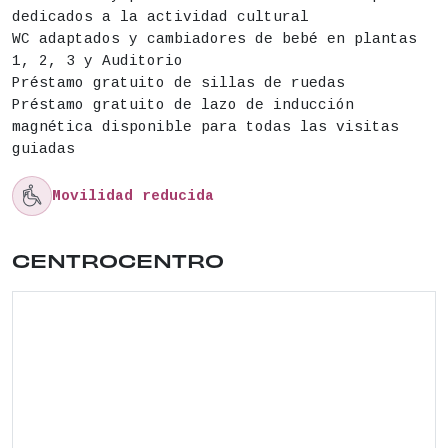
dedicados a la actividad cultural
WC adaptados y cambiadores de bebé en plantas
1, 2, 3 y Auditorio
Préstamo gratuito de sillas de ruedas
Préstamo gratuito de lazo de inducción
magnética disponible para todas las visitas
guiadas

Movilidad reducida
Ubicación del lugar: PLAZA CIBELES , 1 . Distrit
CENTROCENTRO