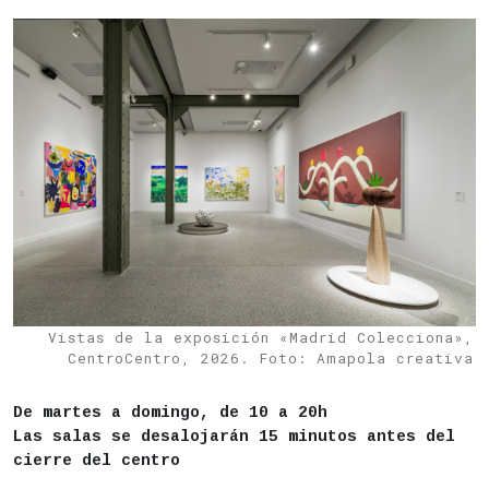
Vistas de la exposición «Madrid Colecciona»,
CentroCentro, 2026. Foto: Amapola creativa
DESCRIPCIÓN
Actividad para todos los públicos
De martes a domingo, de 10 a 20h
Las salas se desalojarán 15 minutos antes del
Lugar
CentroCentro
cierre del centro