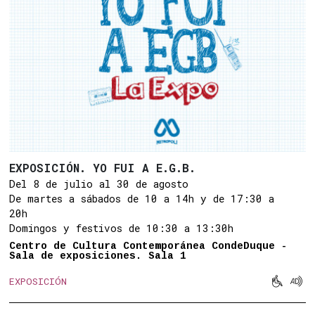
EXPOSICIÓN. YO FUI A E.G.B.
Del 8 de julio al 30 de agosto
De martes a sábados de 10 a 14h y de 17:30 a
20h
Domingos y festivos de 10:30 a 13:30h
Centro de Cultura Contemporánea CondeDuque -
Sala de exposiciones. Sala 1


EXPOSICIÓN
Movilid
Aud