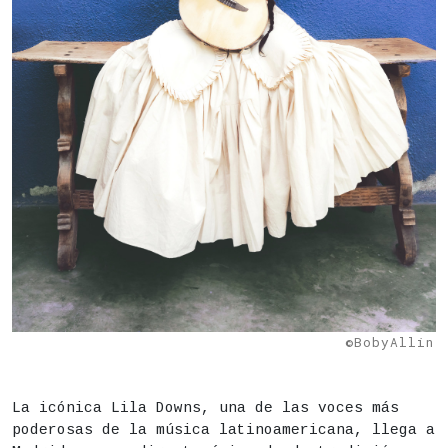
©BobyAllin
DESCRIPCIÓN
Estado
Finalizado
La icónica Lila Downs, una de las voces más
poderosas de la música latinoamericana, llega a
Fecha
Miércoles 22 de julio,
22h