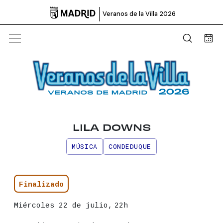

Veranos de la Villa 2026
Abrir b
Bus
LILA DOWNS
MÚSICA
CONDEDUQUE
Información principal del even
Estado
Finalizado
Fecha
Miércoles 22 de julio,
22h