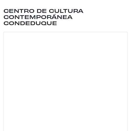
Ubicación del lugar: CALLE CONDE DUQUE , 9 . Dis
CENTRO DE CULTURA
CONTEMPORÁNEA
CONDEDUQUE