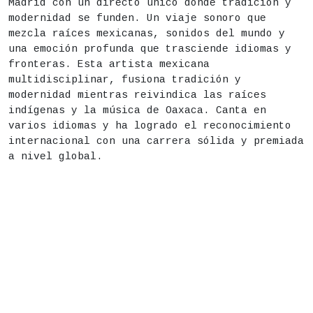
Madrid con un directo único donde tradición y
modernidad se funden. Un viaje sonoro que
Duración aproximada:
75 minutos
mezcla raíces mexicanas, sonidos del mundo y
una emoción profunda que trasciende idiomas y
Actividad para todos los públicos
fronteras. Esta artista mexicana
Lugar
Centro de Cultura Contemporánea CondeDuque - Pat
multidisciplinar, fusiona tradición y
modernidad mientras reivindica las raíces
Precio
20€
indígenas y la música de Oaxaca. Canta en
varios idiomas y ha logrado el reconocimiento
Apertura de puertas: 21h
internacional con una carrera sólida y premiada
a nivel global.