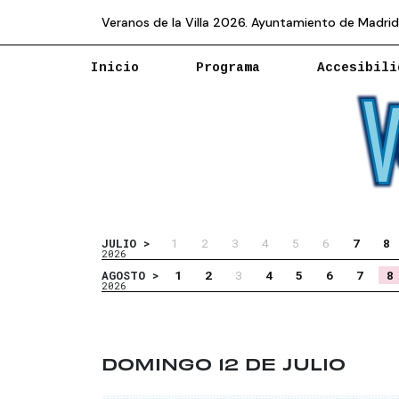
Veranos de la Villa 2026. Ayuntamiento de Madrid
Inicio
Programa
Accesibili
1
2
3
4
5
6
7
8
JULIO >
2026
1
2
3
4
5
6
7
8
AGOSTO >
2026
DOMINGO 12 DE JULIO