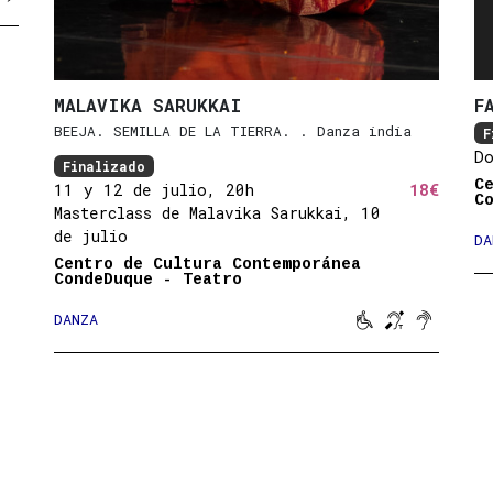
MALAVIKA SARUKKAI
F
BEEJA. SEMILLA DE LA TIERRA. . Danza india
F
D
Finalizado
C
11 y 12 de julio, 20h
18€
C
Masterclass de Malavika Sarukkai, 10
de julio
DA
Centro de Cultura Contemporánea
CondeDuque - Teatro



DANZA
Movilidad reduc
Bucle magné
Sonido a