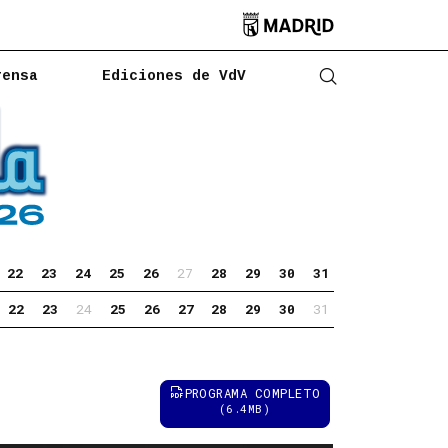

rensa
Ediciones de VdV
Abrir buscado
22
23
24
25
26
27
28
29
30
31
22
23
24
25
26
27
28
29
30
31
PROGRAMA COMPLETO
(6.4MB)