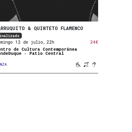
ARRUQUITO & QUINTETO FLAMENCO
inalizado
omingo 12 de julio,
22h
24€
entro de Cultura Contemporánea
ondeDuque - Patio Central



NZA
Movilidad reducida
Bucle magnético
Sonido amplifica
ida
tico
mplificado