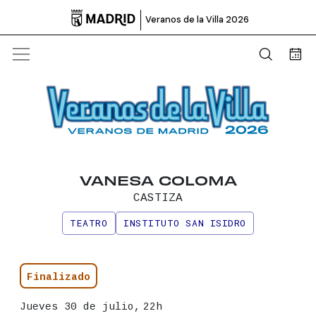

Veranos de la Villa 2026
Abrir b
Bus
VANESA COLOMA
CASTIZA
TEATRO
INSTITUTO SAN ISIDRO
Información principal del even
Estado
Finalizado
Fecha
Jueves 30 de julio,
22h