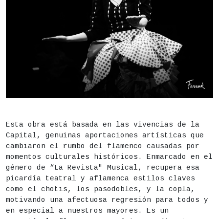
DESCRIPCIÓN
Estado
Finalizado
Esta obra está basada en las vivencias de la
Capital, genuinas aportaciones artísticas que
Fecha
Jueves 30 de julio,
22h
cambiaron el rumbo del flamenco causadas por
momentos culturales históricos. Enmarcado en el
Duración aproximada:
60 minutos
género de “La Revista" Musical, recupera esa
picardía teatral y aflamenca estilos claves
Actividad para todos los públicos
como el chotis, los pasodobles, y la copla,
Lugar
Instituto de Educación Secundaria (IES) San Isid
motivando una afectuosa regresión para todos y
en especial a nuestros mayores. Es un
Precio
15€