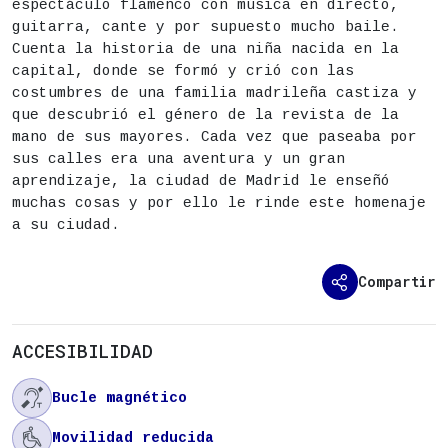
espectáculo flamenco con música en directo,
guitarra, cante y por supuesto mucho baile.
Apertura de puertas: 21:30h
Cuenta la historia de una niña nacida en la
capital, donde se formó y crió con las
Entradas a la venta a partir del martes 16 d
costumbres de una familia madrileña castiza y
que descubrió el género de la revista de la
mano de sus mayores. Cada vez que paseaba por
sus calles era una aventura y un gran
aprendizaje, la ciudad de Madrid le enseñó
muchas cosas y por ello le rinde este homenaje
a su ciudad.
Compartir
ACCESIBILIDAD

Bucle magnético

Movilidad reducida