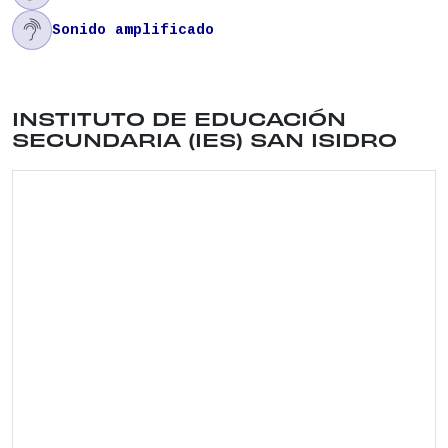

Sonido amplificado
Ubicación del lugar: CALLE TOLEDO , 39 . Distrit
INSTITUTO DE EDUCACIÓN
SECUNDARIA (IES) SAN ISIDRO