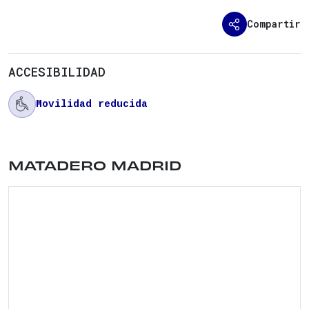
Compartir
ACCESIBILIDAD

Movilidad reducida
Ubicación del lugar: PLAZA LEGAZPI , 8 . Distrit
MATADERO MADRID