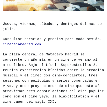
DESCRIPCIÓN
Estado
Finalizado
Jueves, viernes, sábados y domingos del mes de
julio.
Fecha
Del 2 al 31 de julio
Consultar horarios y precios para cada sesión.
Cerrado:
los lunes, martes y miércoles
cinetecamadrid.com
Lugar
Matadero Madrid - Plaza
La plaza central de Matadero Madrid se
convierte un año más en un cine de verano al
ENTRADAS
aire libre. Bajo el título Superestrellas 3,
reunirá experiencias híbridas entre la creación
musical y el cine: dos cine-conciertos, tres
sesiones con películas y series comentadas en
vivo, y once proyecciones de cine que este año
atraviesan tres constelaciones del cine popular
como son el cine yeyé, la blaxploitation y el
cine queer del siglo XXI.