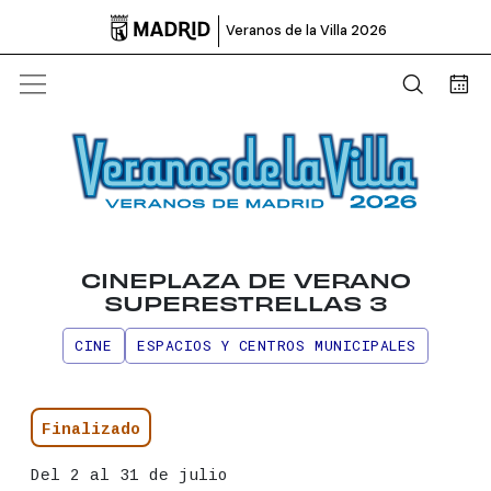

Veranos de la Villa 2026
Abrir b
Bus
CINEPLAZA DE VERANO
SUPERESTRELLAS 3
CINE
ESPACIOS Y CENTROS MUNICIPALES
Información principal del even
Estado
Finalizado
Fecha
Del 2 al 31 de julio