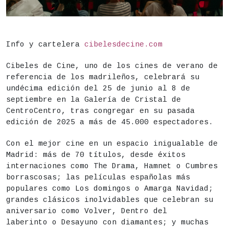
DESCRIPCIÓN
Fecha
Del 25 de junio al 10 de septiembre
Info y cartelera
cibelesdecine.com
Actividad para todos los públicos
Cibeles de Cine, uno de los cines de verano de
Lugar
CentroCentro - Galería de Cristal
referencia de los madrileños, celebrará su
undécima edición del 25 de junio al 8 de
Precio: entradas 7 € taquilla / 8 € online
septiembre en la Galería de Cristal de
CentroCentro, tras congregar en su pasada
edición de 2025 a más de 45.000 espectadores.
ENTRADAS
Con el mejor cine en un espacio inigualable de
Madrid: más de 70 títulos, desde éxitos
internaciones como The Drama, Hamnet o Cumbres
borrascosas; las películas españolas más
populares como Los domingos o Amarga Navidad;
grandes clásicos inolvidables que celebran su
aniversario como Volver, Dentro del
laberinto o Desayuno con diamantes; y muchas