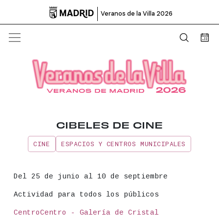

Veranos de la Villa 2026
Abrir b
Bus
CIBELES DE CINE
CINE
ESPACIOS Y CENTROS MUNICIPALES
Información principal del even
Fecha
Del 25 de junio al 10 de septiembre
Actividad para todos los públicos
Lugar
CentroCentro - Galería de Cristal