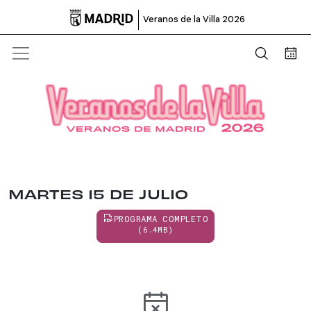

Veranos de la Villa 2026
Abrir b
Bus
MARTES 15 DE JULIO
PROGRAMA COMPLETO
(6.4MB)