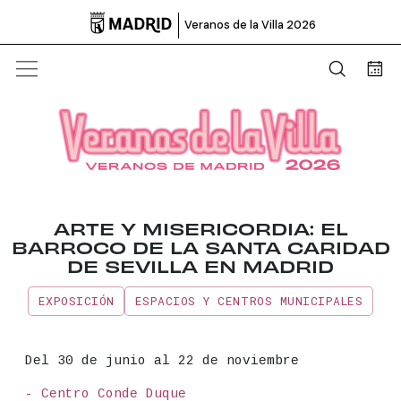

Veranos de la Villa 2026
Abrir b
Bus
ARTE Y MISERICORDIA: EL
BARROCO DE LA SANTA CARIDAD
DE SEVILLA EN MADRID
EXPOSICIÓN
ESPACIOS Y CENTROS MUNICIPALES
Información principal del even
Fecha
Del 30 de junio al 22 de noviembre
Lugar
- Centro Conde Duque