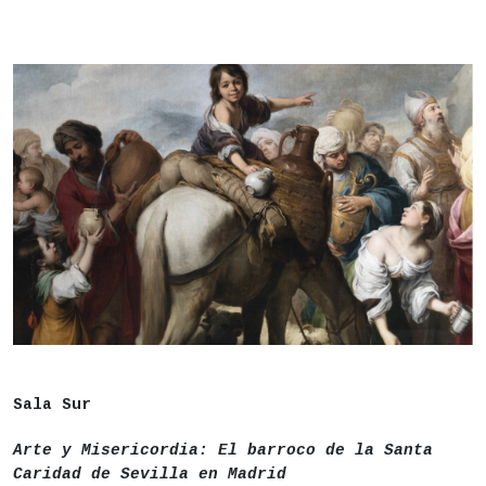
DESCRIPCIÓN
Fecha
Del 30 de junio al 22 de noviembre
Sala Sur
Lugar
- Centro Conde Duque
Arte y Misericordia: El barroco de la Santa
Caridad de Sevilla en Madrid