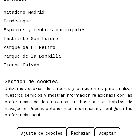
Matadero Madrid
Condeduque
Espacios y centros municipales
Instituto San Isidro
Parque de El Retiro
Parque de la Bombilla
Tierno Galván
Gestión de cookies
Programación sujeta a cambios
Utilizamos cookies de terceros y persistentes para analizar
nuestros servicios y mostrar información relacionada con las
preferencias de los usuarios en base a sus hábitos de
navegación.
Puedes obtener más información y configurar tus
©
Madrid Destino Cultura Turismo y Negocio S.A.
2026.
preferencias aquí
Algunos derechos reservados.
Políticas de cookies
Aviso legal
Accesibilidad web
Configurar cookies
Ajuste de cookies
Rechazar
Aceptar